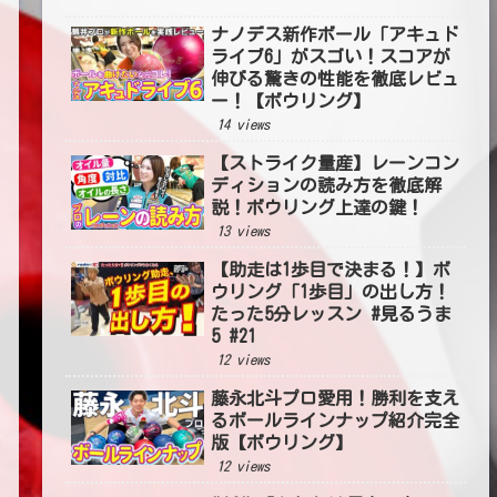
ナノデス新作ボール「アキュド
ライブ6」がスゴい！スコアが
伸びる驚きの性能を徹底レビュ
ー！【ボウリング】
14 views
【ストライク量産】レーンコン
ディションの読み方を徹底解
説！ボウリング上達の鍵！
13 views
【助走は1歩目で決まる！】ボ
ウリング「1歩目」の出し方！
たった5分レッスン #見るうま
5 #21
12 views
藤永北斗プロ愛用！勝利を支え
るボールラインナップ紹介完全
版【ボウリング】
12 views