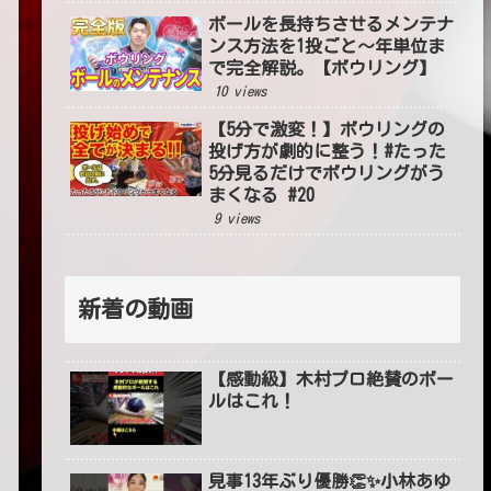
ボールを長持ちさせるメンテナ
ンス方法を1投ごと〜年単位ま
で完全解説。【ボウリング】
10 views
【5分で激変！】ボウリングの
投げ方が劇的に整う！#たった
5分見るだけでボウリングがう
まくなる #20
9 views
新着の動画
【感動級】木村プロ絶賛のボー
ルはこれ！
見事13年ぶり優勝👏✨小林あゆ