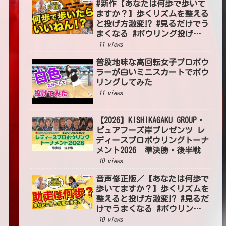
#新作【あなたは何歩で歩いて
ますか？】歩くリズムを整える
と投げ方激変⁉ #見るだけでう
まくなる #ボウリング投げ方
#54
11 views
普段地味な高回転女子プロボウ
ラーが白いミニスカートでボウ
リングしてみた
11 views
【2026】KISHIKAGAKU GROUP・
ピュアフーズ岸プレゼンツ レ
ディースプロボウリングトーナ
メント2026 準決勝・後半戦
10 views
音声修正版／【あなたは何歩で
歩いてますか？】歩くリズムを
整えると投げ方激変⁉ #見るだ
けでうまくなる #ボウリング
投げ方 #54
10 views