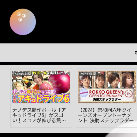
Youtube動画
Youtube動画
型
ナノデス新作ボール「ア
【2024】第40回六甲クイ
ニ
キュドライブ6」がスゴ
ーンズオープントーナメ
由
い！スコアが伸びる驚き
ント 決勝ステップラダー
の性能を徹底レビュー！
【ボウリング】