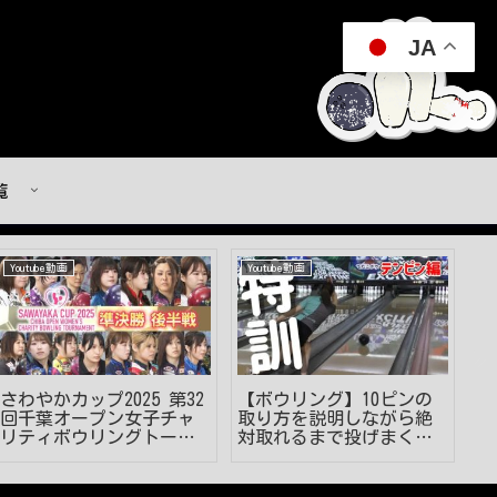
JA
覧
Youtube動画
Youtube動画
Y
さわやかカップ2025 第32
【ボウリング】10ピンの
両
回千葉オープン女子チャ
取り方を説明しながら絶
方
リティボウリングトーナ
対取れるまで投げまくり
ら
メント 準決勝 後半戦
ます
G