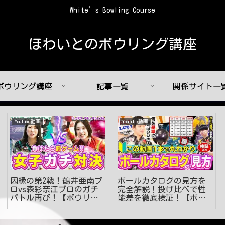
White’s Bowling Course
ほわいとのボウリング講座
ボウリング講座
記事一覧
関係サイト一
Youtube動画
Youtube動画
因縁の第2戦！鶴井亜南プ
ボールカタログの見方を
ロvs森彩奈江プロのガチ
完全解説！投げ比べで性
バトル再び！【ボウリン
能差を徹底検証！【ボウ
グ】
リング】