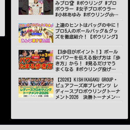
みプロ🏆 #ボウリング #プロ
ボウラー #女子プロボウラー
#小林あゆみ #ボウリングch
#BOWLING #jpba #shorts
上達のヒントはバッグの中に！
#short
プロ5人のボールバッグ＆グッ
ズを徹底紹介！【ボウリング】
【3歩目がポイント！】ボール
にパワーを伝える投げ方は「歩
き方」から！ #見るだけでう
まくなる #ボウリング投げ方
#55
【2026】KISHIKAGAKU GROUP・
ピュアフーズ岸プレゼンツ レ
ディースプロボウリングトーナ
メント2026 決勝トーナメント
１～2回戦