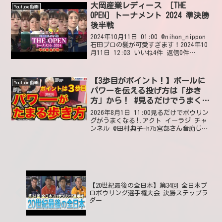
大岡産業レディース ［THE
Youtube動画
OPEN］トーナメント 2024 準決勝
後半戦
2024年10月11日 01:00 @nihon_nippon
石田プロの髪が可愛すぎます！2024年10
月11日 12:03 いいね4件 返信0件
@elpeepull小林あゆみプロ😂クール ビ
ューティー🎉❤2024年10月11日 11:5...
【3歩目がポイント！】ボールに
Youtube動画
パワーを伝える投げ方は「歩き
方」から！ #見るだけでうまくな
る #ボウリング投げ方 #55
2026年8月1日 11:00見るだけでボウリン
グがうまくなる‼アクト イーラジ チャ
ンネル @田村典子-h7b宮部さん音痴じゃ
ないよ2026年8月2日 01:36 いいね0件
@DonnyLaneI got 4 steps even go...
【20世紀最後の全日本】第34回 全日本プ
ロボウリング選手権大会 決勝ステップラ
ダー