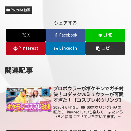
Youtube動画
シェアする
X
Facebook
LINE
Pinterest
LinkedIn
コピー
関連記事
プロボウラーがポケモンでガチ対
Youtube動画
決！コダックvsミュウツーが可愛
すぎた！【コスプレボウリング】
2026年6月13日 09:00ボウリング用品の
匠たち @uvreclいつも楽しく、またいろ
いろと参考にさせていただいてます。今
日、Ｎ＆ＫプロショップＰ１狐ヶ崎店様
から購入した妻のマイボールが届き、大
変喜んでます～！2026年6月19日 1...