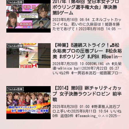
2017年「第49回 全日本女子プロ
Youtube動画
ボウリング選手権大会」準決勝
第9ゲーム
2023年5月16日 06:54 エネルゴットカッ
コイイね、若いのに久保田は！姫路を勝
たせてあげて！2023年5月16日 14:05 い
いね1件 返信0件 エネルゴット姫路くら
い副会長だからって、気にするな！久保
田‼️久保田、お前の方が実力...
【神業】8連続ストライク！🎳松
Youtube動画
永裕美プロの圧巻プレー #松永裕
美 #ボウリング #JPBA #Bowling
#ストライク #ショート #shorts
2026年7月20日 10:00BOWLING ch @吳榮
#short #ボウリングch #strike
達-w9lnice ball2026年7月22日 05:27
いいね2件 @一男岩本流石…姫路麗プロ
と、女子トッププロの女王を争っている
松永裕美プロ!!Pリーグでも唯一の300ボ
ウ...
【2014】第9回 MKチャリティカッ
Youtube動画
プ 女子決勝ラウンドロビン 前半
戦
2025年8月29日 01:00 @野澤雅人流石プ
ロ上手いわ2025年9月11日 10:54 いいね
0件 返信0件 @Teemoking_ㅇㅅㅇ2025年
9月4日 17:59 いいね0件 返信0件 @右き
きネタバレやめてて2025年9月4日...