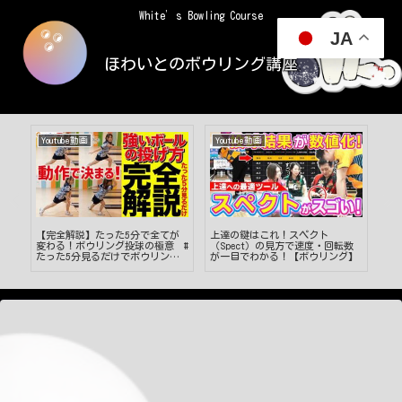
White’s Bowling Course
JA
ほわいとのボウリング講座
Youtube動画
Youtube動画
Yo
！
【完全解説】たった5分で全てが
上達の鍵はこれ！スペクト
【
秘
変わる！ボウリング投球の極意 #
（Spect）の見方で速度・回転数
り
たった5分見るだけでボウリング
が一目でわかる！【ボウリング】
ン
がうまくなる #切り抜き #19