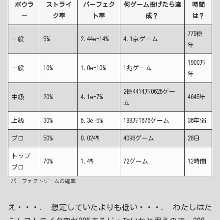
ボウラ
ストライ
パーフェク
何ゲーム投げたら達
時間
ー
ク率
ト率
成？
は？
779億
一般
5%
2.44e-14%
4.1京ゲーム
年
1900万
一般
10%
1.0e-10%
1兆ゲーム
年
2億4414万0625ゲー
中級
20%
4.1e-7%
4645年
ム
上級
30%
5.3e-5%
188万1676ゲーム
36年弱
プロ
50%
0.024%
4096ゲーム
28日
トップ
70%
1.4%
72ゲーム
12時間
プロ
パーフェクトゲームの確率
え・・・． 想定していたよりも低い・・・． わたしはた