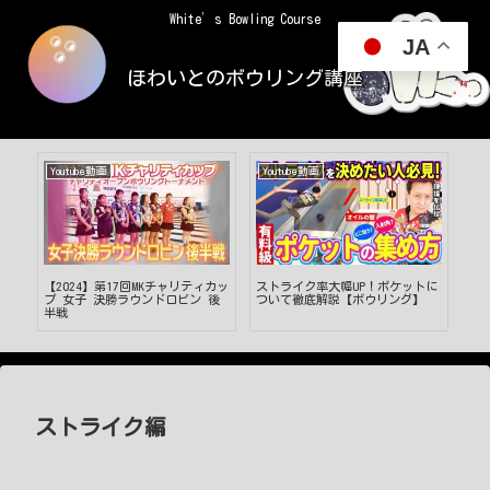
White’s Bowling Course
JA
ほわいとのボウリング講座
Youtube動画
Youtube動画
7回MKチャリティカッ
ストライク率大幅UP！ポケットに
io.LEAGUE 2025 ～SPECIA
ラウンドロビン 後
ついて徹底解説【ボウリング】
EDITION～【Day5GAME21】
ストライク編