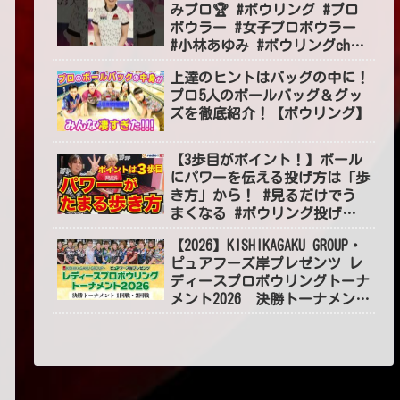
みプロ🏆 #ボウリング #プロ
ボウラー #女子プロボウラー
#小林あゆみ #ボウリングch
#BOWLING #jpba #shorts
上達のヒントはバッグの中に！
#short
プロ5人のボールバッグ＆グッ
ズを徹底紹介！【ボウリング】
【3歩目がポイント！】ボール
にパワーを伝える投げ方は「歩
き方」から！ #見るだけでう
まくなる #ボウリング投げ方
#55
【2026】KISHIKAGAKU GROUP・
ピュアフーズ岸プレゼンツ レ
ディースプロボウリングトーナ
メント2026 決勝トーナメント
１～2回戦