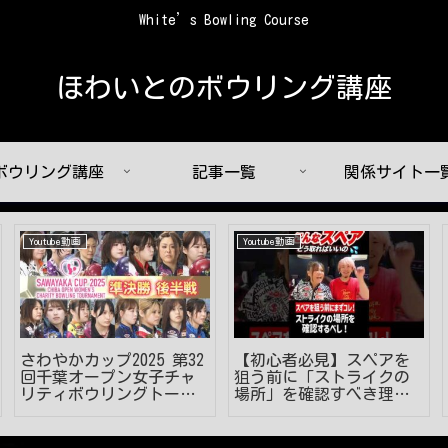
White’s Bowling Course
ほわいとのボウリング講座
ボウリング講座
記事一覧
関係サイト一
Youtube動画
Youtube動画
さわやかカップ2025 第32
【初心者必見】スペアを
回千葉オープン女子チャ
狙う前に「ストライクの
リティボウリングトーナ
場所」を確認すべき理由
メント 準決勝 後半戦
とは！？