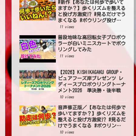
#新作【あなたは何歩で歩いて
ますか？】歩くリズムを整える
と投げ方激変⁉ #見るだけでう
まくなる #ボウリング投げ方
#54
11 views
普段地味な高回転女子プロボウ
ラーが白いミニスカートでボウ
リングしてみた
11 views
【2026】KISHIKAGAKU GROUP・
ピュアフーズ岸プレゼンツ レ
ディースプロボウリングトーナ
メント2026 準決勝・後半戦
10 views
音声修正版／【あなたは何歩で
歩いてますか？】歩くリズムを
整えると投げ方激変⁉ #見るだ
けでうまくなる #ボウリング
投げ方 #54
10 views