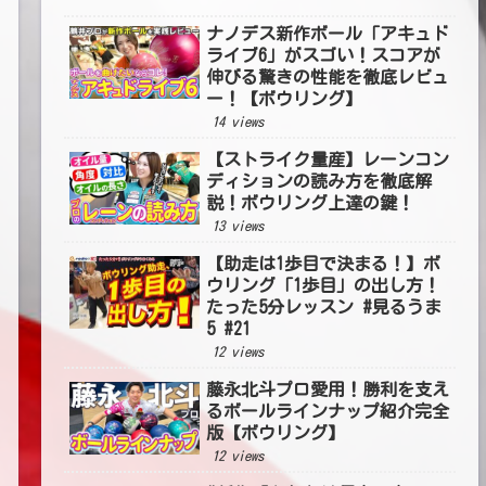
ナノデス新作ボール「アキュド
ライブ6」がスゴい！スコアが
伸びる驚きの性能を徹底レビュ
ー！【ボウリング】
14 views
【ストライク量産】レーンコン
ディションの読み方を徹底解
説！ボウリング上達の鍵！
13 views
【助走は1歩目で決まる！】ボ
ウリング「1歩目」の出し方！
たった5分レッスン #見るうま
5 #21
12 views
藤永北斗プロ愛用！勝利を支え
るボールラインナップ紹介完全
版【ボウリング】
12 views