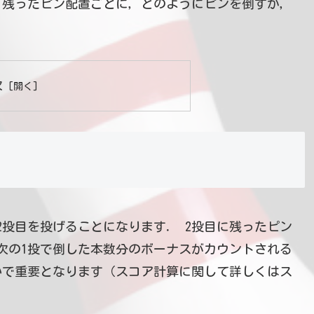
．残ったピン配置ごとに，どのようにピンを倒すか，
次
2投目を投げることになります． 2投目に残ったピン
次の1投で倒した本数分のボーナスがカウントされる
いで重要となります（スコア計算に関して詳しくはス