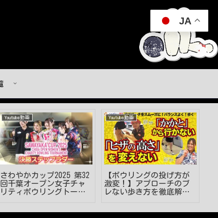
JA
覧
Youtube動画
Youtube動画
Y
さわやかカップ2025 第32
【ボウリングの投げ方が
【
回千葉オープン女子チャ
激変！】アプローチのブ
テ
リティボウリングトーナ
レない歩き方を徹底解
ン
メント 決勝ステップラダ
説！ #見るだけでうまく
ー
なる #ボウリング投げ方
#53