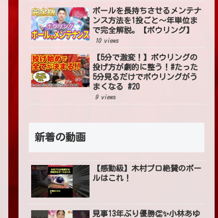
ボールを長持ちさせるメンテナ
ンス方法を1投ごと〜年単位ま
で完全解説。【ボウリング】
10 views
【5分で激変！】ボウリングの
投げ方が劇的に整う！#たった
5分見るだけでボウリングがう
まくなる #20
9 views
新着の動画
【感動級】木村プロ絶賛のボー
ルはこれ！
見事13年ぶり優勝👏✨小林あゆ