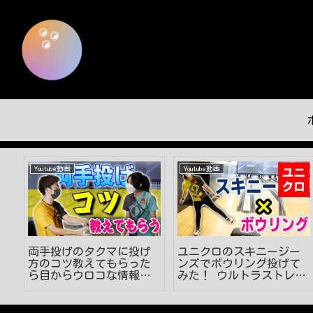
Youtube動画
Youtube動画
ー
両手投げのタクマに投げ
ユニクロのスキニージー
み
方のコツ教えてもらった
ンズでボウリング投げて
ン
ら目からウロコな情報を
みた！ ウルトラストレッ
GETしました
チスキニー