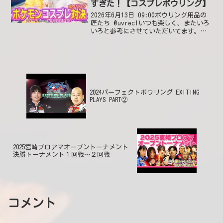
すぎた！【コスプレボウリング】
2026年6月13日 09:00ボウリング用品の
匠たち @uvreclいつも楽しく、またいろ
いろと参考にさせていただいてます。今
日、Ｎ＆ＫプロショップＰ１狐ヶ崎店様
から購入した妻のマイボールが届き、大
変喜んでます～！2026年6月19日 1...
2024パーフェクトボウリング EXITING
PLAYS PART②
2025宮崎プロアマオープントーナメント
決勝トーナメント１回戦～２回戦
コメント