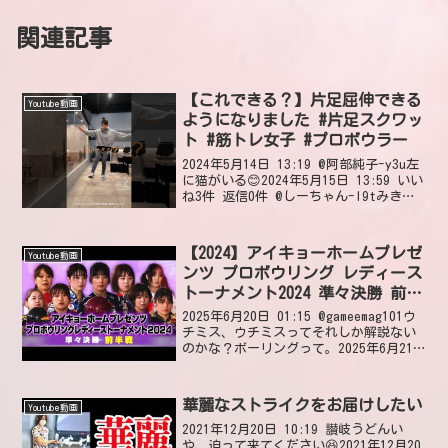
関連記事
【これできる？】片足屈伸できる
Youtube動画
ようになりました #片足スクワッ
ト #筋トレ女子 #プロボウラー
2024年5月14日 13:19 @阿部純子-y3u左
に猫がいる😊2024年5月15日 13:59 いい
ね3件 返信0件 @しーちゃん-l9tみきさ
ん運動神経も良いんですね🎵今日もめっ
ちゃ可愛いです❤2024年5月15日 03:16
いいね...
【2024】アイキョーホームプレゼ
Youtube動画
ンツ プロボウリング レディース
トーナメント2024 準々決勝 前半
戦
2025年6月20日 01:15 @gameemag101ウ
チミス、ウチミスってそれしか解説ない
のかな？ボーリングって。2025年6月21
日 02:20 いいね5件 返信6件 5件の返信
を表示 @ぽち-j7uなんとかの一つ覚えで
すよ2025...
華麗なストライクをお届けしたい
Youtube動画
2021年12月20日 10:19 讃岐うどんい
や、迫って来てください😆2021年12月20