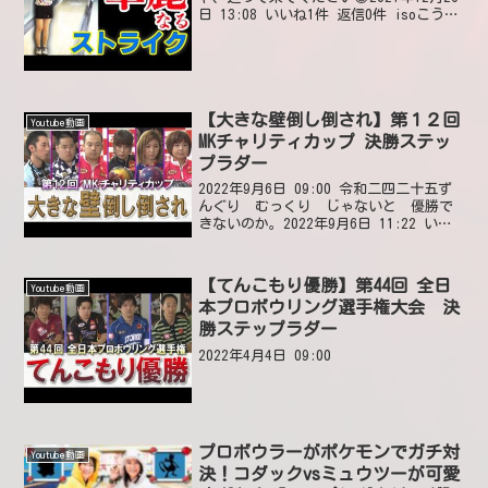
日 13:08 いいね1件 返信0件 isoこうた
なんやったんだ❔😀迫りくる動画やったん
か🤣2021年12月20日 13:03 いいね1件
返信0件...
【大きな壁倒し倒され】第１２回
Youtube動画
MKチャリティカップ 決勝ステッ
プラダー
2022年9月6日 09:00 令和二四二十五ず
んぐり むっくり じゃないと 優勝で
きないのか。2022年9月6日 11:22 いい
ね5件 返信0件 令和二四二十五工藤プロ
は気が弱い2022年9月6日 11:51 いいね2
件 返信0件 令和...
【てんこもり優勝】第44回 全日
Youtube動画
本プロボウリング選手権大会 決
勝ステップラダー
2022年4月4日 09:00
プロボウラーがポケモンでガチ対
Youtube動画
決！コダックvsミュウツーが可愛