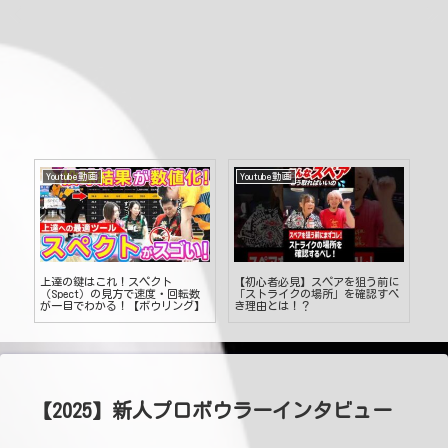
Youtube動画
Youtube動画
Yo
」す
上達の鍵はこれ！スペクト
【初心者必見】スペアを狙う前に
【
べ
（Spect）の見方で速度・回転数
「ストライクの場所」を確認すべ
ア
が一目でわかる！【ボウリング】
き理由とは！？
底解説！ #
#ボ
【2025】新人プロボウラーインタビュー