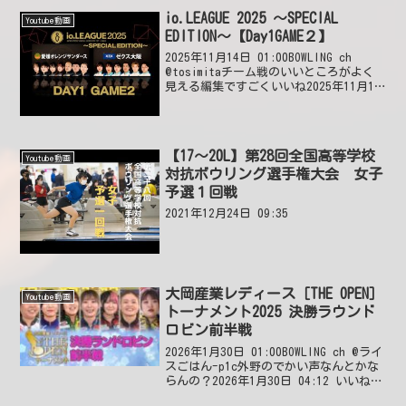
io.LEAGUE 2025 ～SPECIAL
Youtube動画
EDITION～【Day1GAME２】
2025年11月14日 01:00BOWLING ch
@tosimitaチーム戦のいいところがよく
見える編集ですごくいいね2025年11月14
日 06:02 いいね4件 @百田陽一万音プロ
頑張って！2025年11月14日 09:51 い
い...
【17～20L】第28回全国高等学校
Youtube動画
対抗ボウリング選手権大会 女子
予選１回戦
2021年12月24日 09:35
大岡産業レディース［THE OPEN］
Youtube動画
トーナメント2025 決勝ラウンド
ロビン前半戦
2026年1月30日 01:00BOWLING ch @ライ
スごはん-p1c外野のでかい声なんとかな
らんの？2026年1月30日 04:12 いいね22
件 @seiya4100大きい声出してる人、迷