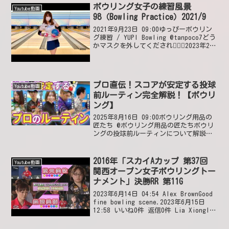
ボウリング女子の練習風景
Youtube動画
98（Bowling Practice）2021/9
2021年9月23日 09:00ゆっぴーボウリン
グ練習 / YUPI Bowling @tanpoco7どう
かマスクを外してくだされ🙇🏻‍♀️2023年2月
10日 16:18 いいね1件 @国松隆ウェアお
似合いだよ🩷🍀めっちゃ可愛いよ🩷🍀
ゆ...
プロ直伝！スコアが安定する投球
Youtube動画
前ルーティン完全解説！【ボウリ
ング】
2025年8月16日 09:00ボウリング用品の
匠たち @ボウリング用品の匠たちボウリ
ングの投球前ルーティンについて解説し
ております！参考になった方や同じルー
ティンをお持ちの方、独自のルーティン
などあれば教えてください😆2025年8月
2016年「スカイAカップ 第37回
Youtube動画
16日...
関西オープン女子ボウリングトー
ナメント」決勝RR 第11G
2023年6月14日 04:54 Alex BrownGood
fine bowling scene.2023年6月15日
12:58 いいね0件 返信0件 Lia XiongI
love it ❤❤❤❤❤2023年6月14日 07:59
...