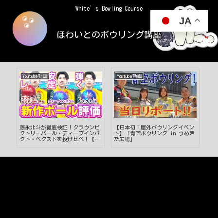
White’s Bowling Course
JA
ほわいとのボウリング講座
Youtube動画
Youtube動画
Yo
」す
藤永北斗が徹底検証！クラウンビ
【日本初！屋外ボウリングイベン
ボ
べ
クトリーパール・ディープインパ
ト】「青空ボウリング in うめき
【バ
クト・ベクスドを投げ比べ！【ボ
た広場」
ウリング】