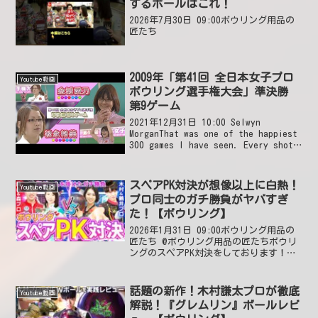
するボールはこれ！
2026年7月30日 09:00ボウリング用品の
匠たち
2009年「第41回 全日本女子プロ
Youtube動画
ボウリング選手権大会」準決勝
第9ゲーム
2021年12月31日 10:00 Selwyn
MorganThat was one of the happiest
300 games I have seen. Every shot
in the pocket and a good m...
スペアPK対決が想像以上に白熱！
Youtube動画
プロ同士のガチ勝負がヤバすぎ
た！【ボウリング】
2026年1月31日 09:00ボウリング用品の
匠たち @ボウリング用品の匠たちボウリ
ングのスペアPK対決をしております！皆
さんいいねやコメントで応援してくださ
い😆2026年1月31日 13:37 いいね1件
@DonnyLaneI rea...
話題の新作！木村謙太プロが徹底
Youtube動画
解説！『グレムリン』ボールレビ