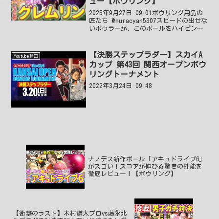
ュー【ボウリング】
2025年9月27日 09:01ボウリング用品の
匠たち @muracyan5307スピードの出せな
いボウラーが、このボールをハイピンで
ドリルしたら、手前の傷んでるレーンが
多いのでスゴク戦力になりそうですね🎳
2025年9月27日 10:17 ...
【決勝ステップラダー】スカイA
Youtube動画
カップ 第43回 関西オープンボウ
リングトーナメント
2022年3月24日 09:48
ナノデス新作ボール「アキュドライブ6」
がスゴい！スコアが伸びる驚きの性能を
徹底レビュー！【ボウリング】
【衝撃のラスト】木村謙太プロvs藤永北