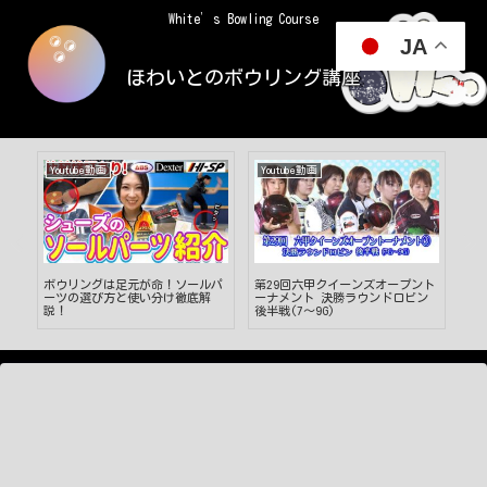
White’s Bowling Course
JA
ほわいとのボウリング講座
Youtube動画
Youtube動画
Yo
ア
ボウリングは足元が命！ソールパ
第29回六甲クイーンズオープント
【
ン
ーツの選び方と使い分け徹底解
ーナメント 決勝ラウンドロビン
変
前
説！
後半戦(7～9G)
た