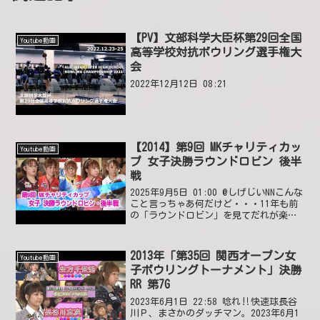
【PV】文部科学大臣杯第29回全国
Youtube動画
高等学校対抗ボウリング選手権大
会
2022年12月12日 08:21
【2014】第9回 MKチャリティカッ
Youtube動画
プ 女子決勝ラウンドロビン 後半
戦
2025年9月5日 01:00 @しげじいNNこんな
こと言っちゃあ何だけど・・・11年も前
の「ラウンドロビン」を見てだれが楽し
いのか・・・2025年9月7日 07:20 いい
ね2件 返信2件 2件の返信を表示
@loveremonwa ta...
2013年「第35回 関西オープン女
Youtube動画
子ボウリングトーナメント」決勝
RR 第7G
2023年6月1日 22:58 唸れ‼️快速球長谷
川Ｐ、まさかのダッチマン。2023年6月1