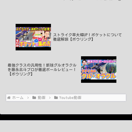
석-s8saki i love u😍😍😍😍😍😍😍
2025年12月24日 10:14 いい...
ストライク率大幅UP！ポケットについて
徹底解説【ボウリング】
最強クラスの汎用性！新球グルオラクル
を藤永北斗プロが徹底ボールレビュー！
【ボウリング】
ホーム
動画
Youtube動画