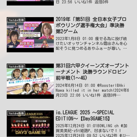
日 23:56 いいね1件 返信0件
2019年「第51回 全日本女子プロ
Youtube動画
ボウリング選手権大会」準決勝
第2ゲーム
2023年1月8日 01:00 痩せる為に投げ続
けたいオッサンチャンネル霜出さんを心
配そうに見つめるあやふぁーが尊い。
2023年1月8日 15:30 いいね0件 返信0件
よん様α霜出は毛を染める暇があるなら、
もっと練習せよ2023年1月8...
第31回六甲クイーンズオープント
Youtube動画
ーナメント 決勝ラウンドロビン
前半戦(1～4G)
2024年6月14日 01:00 @RoosterIBAki
Nawa killed it in her match!2024年6
月23日 22:06 いいね1件 返信0件
@user-yq3vh4mm1g時本美津子さんも、ホ
ームが、蝶みた...
io.LEAGUE 2025 ～SPECIAL
Youtube動画
EDITION～【Day3GAME15】
2025年12月24日 01:01BOWLING ch @加
賀美美紀-z5t姫路P、凹まないで！！
2025年12月24日 09:52 いいね2件 @강현