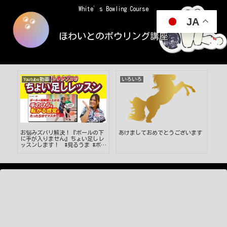
White’s Bowling Course
JA
ほわいとのボウリング講座
Youtube動画
いろいろ
Yo
ア
お悩みズバリ解決！『ボールの下
あけましておめでとうございます
【
ン
に手が入りません』ちょい足しレ
ト】
前
ッスンします！ #見るうま #ボウ
た
リング