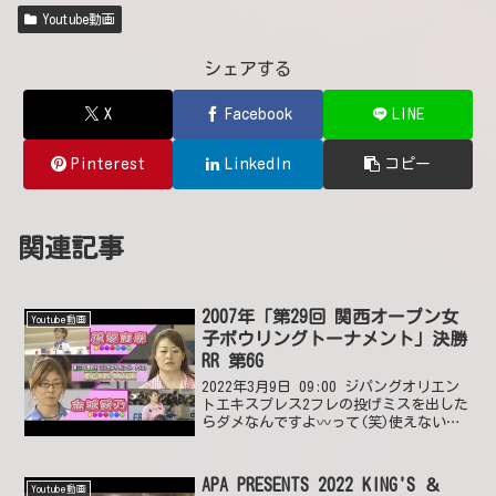
Youtube動画
シェアする
X
Facebook
LINE
Pinterest
LinkedIn
コピー
関連記事
2007年「第29回 関西オープン女
Youtube動画
子ボウリングトーナメント」決勝
RR 第6G
2022年3月9日 09:00 ジパングオリエン
トエキスプレス2フレの投げミスを出した
らダメなんですよ〰️って(笑)使えない奴
やなあ。2022年3月10日 11:19 いいね0
件 返信0件
APA PRESENTS 2022 KING'S ＆
Youtube動画