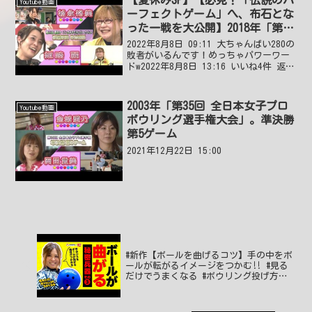
Youtube動画
ーフェクトゲーム」へ、布石とな
った一戦を大公開】2018年「第39
回 関西オープン女子ボウリング
2022年8月8日 09:11 大ちゃんばい280の
トーナメント」決勝RR 第6G
敗者がいるんです！めっちゃパワーワー
ドw2022年8月8日 13:16 いいね4件 返信
0件 ｵﾂｶﾚﾄﾝｶﾂｶﾚｰ女子ボウリング史上最
高の試合😃😮。3フレで、お二人とも、ゾ
ーンに入り❨ス...
2003年「第35回 全日本女子プロ
Youtube動画
ボウリング選手権大会」。準決勝
第5ゲーム
2021年12月22日 15:00
#新作【ボールを曲げるコツ】手の中をボ
ールが転がるイメージをつかむ‼ #見る
だけでうまくなる #ボウリング投げ方
#49