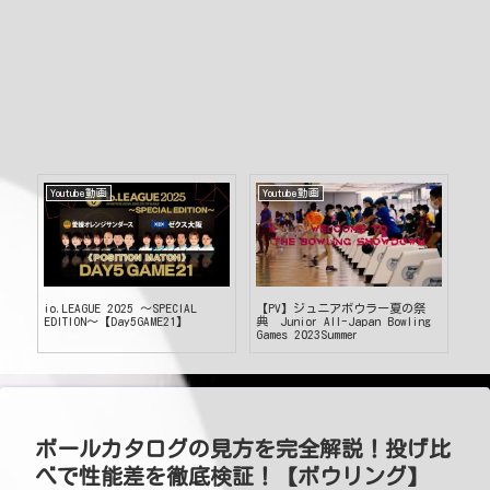
Youtube動画
Youtube動画
Yo
カッ
io.LEAGUE 2025 ～SPECIAL
【PV】ジュニアボウラー夏の祭
さわ
後半
EDITION～【Day5GAME21】
典 Junior All-Japan Bowling
オ
Games 2023Summer
グ
ダ
ボールカタログの見方を完全解説！投げ比
べで性能差を徹底検証！【ボウリング】