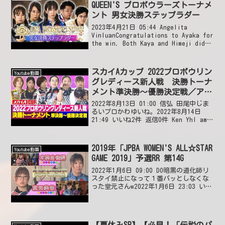
QUEEN'S プロボウラーズトーナメ
ント 男女決勝ステップラダー
2023年4月21日 05:44 Angelita
VinluanCongratulations to Ayaka for
the win. Both Kaya and Himeji did
their best too but Ayaka...
スカイAカップ 2022プロボウリン
Youtube動画
グレディース新人戦 決勝トーナ
メント準決勝～優勝決定戦／アマ
優勝決定戦
2022年8月13日 01:00 信弘 田尾中じま
るいプロかわゆいね。2022年8月14日
21:49 いいね2件 返信0件 Ken YhI am
a little disappointed. Advertising
Disney and ...
2019年「JPBA WOMEN'S ALL☆STAR
Youtube動画
GAME 2019」予選RR 第14G
2022年1月6日 09:00 DO暗黒の道化師リ
スタイ禁止になって１番パッとしなくな
った堂元さんw2022年1月6日 23:03 いい
ね0件 返信0件 Rod EllestadCrystal
clear film..Vivid color...
【夏休みSP】【必見！「伝説のパ