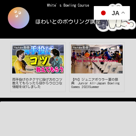
White’s Bowling Course
JA
ほわいとのボウリング講座
Youtube動画
Youtube動画
Yo
ナ
両手投げのタクマに投げ方のコツ
【PV】ジュニアボウラー夏の祭
【
教えてもらったら目からウロコな
典 Junior All-Japan Bowling
「
情報をGETしました
Games 2023Summer
き