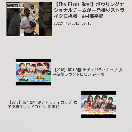
歩きになると自分は、そんな感じで...
【The First Bowl】ボウリングナ
Youtube動画
ショナルチームが一発撮りストラ
イクに挑戦 #村濱裕紀
2022年4月30日 09:15
【2018】第１3回 MKチャリティカップ 女
子決勝ラウンドロビン 前半戦
【2017】第１2回 MKチャリティカップ 女
子決勝ラウンドロビン 前半戦