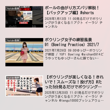
17日 01:13 いいね2件 返信2件 2件の返
信を表示 @use...
ボールの曲がり方ズバリ解説！
Youtube動画
【バックアップ編】#shorts
2026年1月13日 11:00見るだけでボウリ
ングがうまくなる‼アクト イーラジ チ
ャンネル
ボウリング女子の練習風景
Youtube動画
91（Bowling Practice）2021/7
2021年7月29日 09:00ゆっぴーボウリン
グ練習 / YUPI Bowling @aichan0914ど
うやってもゆっぴーさんに勝てない
わ!2022年12月17日 02:38 いいね1件
@SBC123-c2v2ゲーム目もワッシャー
取...
【ボウリングが楽しくなる！きれ
Youtube動画
いで！スムーズな！投げ方】#た
った5分見るだけでボウリングが
うまくなる #16
2025年12月20日 11:01見るだけでボウリ
ングがうまくなる‼アクト イーラジ チ
ャンネル @tengu10000プッシュアウェイ
で出したボールが真下にくる頃合いのボ
ールを追い越す感じにすると自然に小股