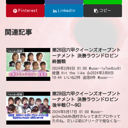
Pinterest
LinkedIn
コピー
関連記事
第26回六甲クイーンズオープント
Youtube動画
ーナメント 決勝ラウンドロビン
終盤戦
2024年3月8日 01:00 @user-ly7on6zy9l
按讚 Hit the like 👍2024年3月8日
10:44 いいね2件 返信0件 @user-
yc5nv9fk8eThat was very good game!
🎳202...
第29回六甲クイーンズオープント
Youtube動画
ーナメント 決勝ラウンドロビン
後半戦(7～9G)
2024年5月17日 01:00 @user-
qn3nu2wb8k西村さんってまだプロやって
たのね。だいぶ前にPリーグで見なくなっ
てプロやめたのかと思ってた。2024年5月