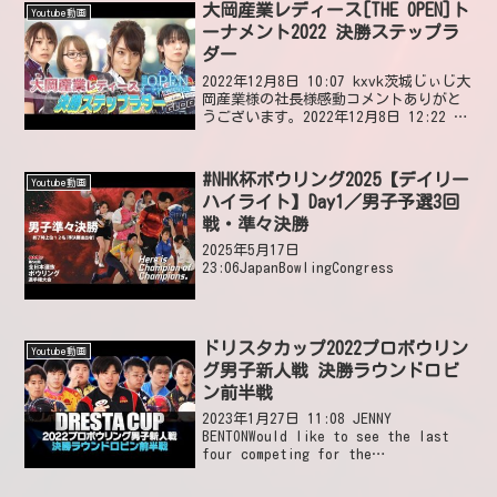
大岡産業レディース[THE OPEN]ト
Youtube動画
ーナメント2022 決勝ステップラ
ダー
2022年12月8日 10:07 kxvk茨城じぃじ大
岡産業様の社長様感動コメントありがと
うございます。2022年12月8日 12:22 い
いね3件 返信1件 1件の返信を表示
tsuneo Sugaiさばささすしさささか2022
年12月1...
#NHK杯ボウリング2025【デイリー
Youtube動画
ハイライト】Day1／男子予選3回
戦・準々決勝
2025年5月17日
23:06JapanBowlingCongress
ドリスタカップ2022プロボウリン
Youtube動画
グ男子新人戦 決勝ラウンドロビ
ン前半戦
2023年1月27日 11:08 JENNY
BENTONWould like to see the last
four competing for the
championships.2023年2月6日 17:20 い
いね0件 返信0件 ...