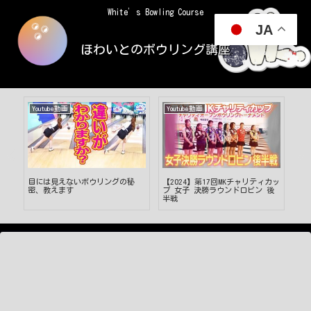
White’s Bowling Course
JA
ほわいとのボウリング講座
Youtube動画
Youtube動画
Yo
ント
目には見えないボウリングの秘
【2024】第17回MKチャリティカッ
さわ
ン
密、教えます
プ 女子 決勝ラウンドロビン 後
オ
半戦
グ
ダ