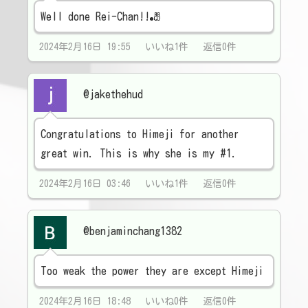
Well done Rei-Chan!!🎳
2024年2月16日 19:55 いいね1件 返信0件
@jakethehud
Congratulations to Himeji for another
great win. This is why she is my #1.
2024年2月16日 03:46 いいね1件 返信0件
@benjaminchang1382
Too weak the power they are except Himeji
2024年2月16日 18:48 いいね0件 返信0件