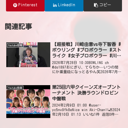
Pinterest
LinkedIn
コピー
関連記事
【超接戦】川﨑由意vs寺下智香 #
Youtube動画
ボウリング #プロボウラー #スト
ライク #女子プロボウラー #川﨑
由意 #寺下智香 #ボウリングch
2026年7月28日 10:30BOWLING ch
#BOWLING #jpba #shorts #short
@do1897おにぎり、てらちか⋯いつの間
にか重量級になっとるやん笑2026年7月
28日 19:57 いいね10件 @石井一嘉-i2g
サンブリ🆚サンブリ美しすぎるトップ争
い🎳✨️2026...
第25回六甲クイーンズオープント
Youtube動画
ーナメント 決勝ラウンドロビン
中盤戦
2024年2月9日 01:00 @user-
yc5nv9fk8eNice win Aki-Chan!!🎳2024
年2月10日 01:13 いいね1件 返信0件
@Street_HawkMan these videos are
15 year...