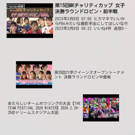
第15回MKチャリティカップ 女子
Youtube動画
決勝ラウンドロビン・前半戦
2023年3月8日 07:55 ヒカマネでいいか
らPBAみたいな撮影手法にしてほしいな🥹
2023年3月8日 09:22 いいね4件 返信0件
B IO300出させると協会が賞金出さない
とならないから倒れにくいピンにしてい
ますね😢😢😢2023...
第25回六甲クイーンズオープントーナメ
ント 決勝ラウンドロビン中盤戦
あたらしいチームボウリングの大会【THE
TEAM FESTIVAL 2024 WINTER】2024.2.24-
25＠ドリームスタジアム太田