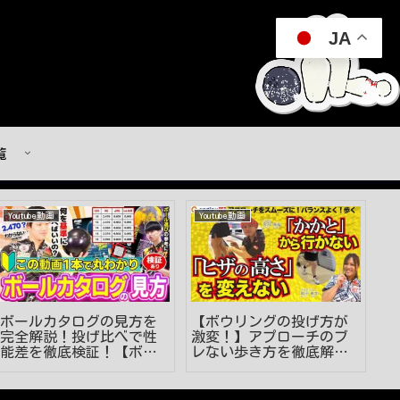
JA
覧
Youtube動画
Youtube動画
Y
ボールカタログの見方を
【ボウリングの投げ方が
【
完全解説！投げ比べで性
激変！】アプローチのブ
安
能差を徹底検証！【ボウ
レない歩き方を徹底解
狙
リング】
説！ #見るだけでうまく
解
なる #ボウリング投げ方
#53