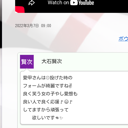
2022年3月7日 09:00
ボ
大石賢次
愛甲さんは⚾投げた時の
フォームが綺麗ですね✌️
良く笑う女の子やし愛想も
良い人で良く応援🚩😃🚩
してますから頑張って
欲しいです👊✨