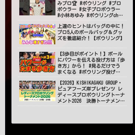
みプロ🏆 #ボウリング #プロ
ボウラー #女子プロボウラー
#小林あゆみ #ボウリングch
#BOWLING #jpba #shorts
上達のヒントはバッグの中に！
#short
プロ5人のボールバッグ＆グッ
ズを徹底紹介！【ボウリング】
【3歩目がポイント！】ボール
にパワーを伝える投げ方は「歩
き方」から！ #見るだけでう
まくなる #ボウリング投げ方
#55
【2026】KISHIKAGAKU GROUP・
ピュアフーズ岸プレゼンツ レ
ディースプロボウリングトーナ
メント2026 決勝トーナメント
１～2回戦