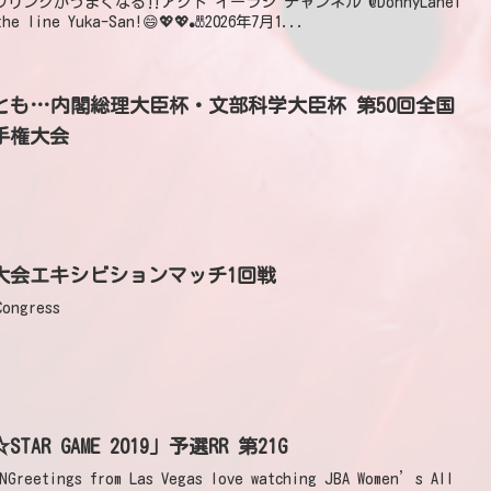
でボウリングがうまくなる‼アクト イーラジ チャンネル @DonnyLaneI
the line Yuka-San!😄💖💖🎳2026年7月1...
も…内閣総理大臣杯・文部科学大臣杯 第50回全国
手権大会
大会エキシビションマッチ1回戦
ongress
L☆STAR GAME 2019」予選RR 第21G
Greetings from Las Vegas love watching JBA Women’s All