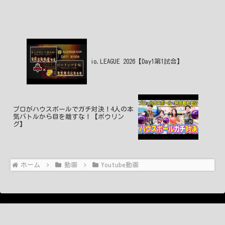
しょうか？2018年11月11日 01:20 いい
ね2件 @mi大好きミッキーワイヤレス
は、...
io.LEAGUE 2026【Day1第1試合】
プロがハウスボールでガチ対決！4人の本
気バトルから目を離すな！【ボウリン
グ】
ホーム
動画
Youtube動画