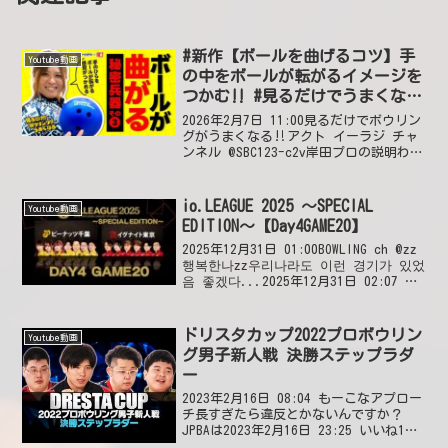
#新作【ボールを曲げるコツ】手
Youtube動画
の中をボールが転がるイメージを
つかむ‼ #見るだけでうまくなる
#ボウリング投げ方 #49
2026年2月7日 11:00見るだけでボウリン
グがうまくなる‼アクト イーラジ チャ
ンネル @SBC123-c2v岸田プロの説明わか
りやすいです。参考になります。2026年2
月11日 00:11 いいね2件 @露崎正之登録
しました😊202...
io.LEAGUE 2025 ～SPECIAL
Youtube動画
EDITION～【Day4GAME20】
2025年12月31日 01:00BOWLING ch @zz
행복한나zz우리나라도 이런 경기가 있었
음 좋겠다...2025年12月31日 02:07 い
いね1件 @加賀美美紀-z5tスプリットが
痛いな‥2025年12月31日 07:5...
ドリスタカップ2022プロボウリン
Youtube動画
グ男子新人戦 決勝ステップラダ
ー
2023年2月16日 08:04 もーこなアプロー
チ長すぎたら違反とかないんですか？
JPBAは2023年2月16日 23:25 いいね1件
返信0件 ꧁九紋龍꧂井口プロ。おめで