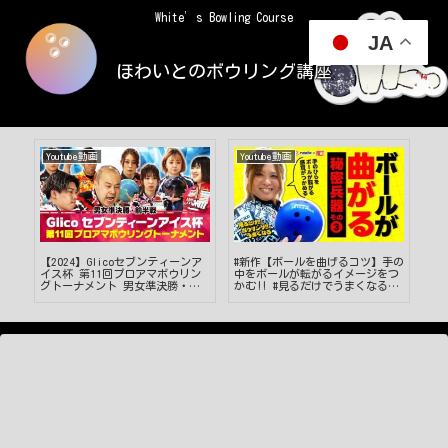
White’s Bowling Course
JA
ほわいとのボウリング講座
Youtube動画
Youtube動画
い
デ
【2024】Glicoセブンティーンア
#新作【ボールを曲げるコツ】手の
あ
ボ
イス杯 第11回プロアマボウリン
中をボールが転がるイメージをつ
グトーナメント 男女準決勝・前
かむ‼ #見るだけでうまくなる #
半戦
ボウリング投げ方 #49