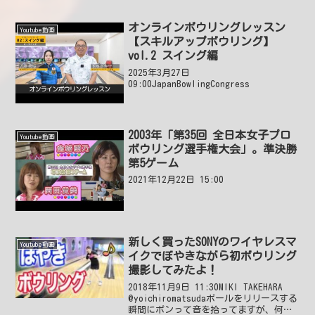
とうございます。私は今、55歳。ケガと
病気でボウリングをする事が...
オンラインボウリングレッスン
Youtube動画
【スキルアップボウリング】
vol.2 スイング編
2025年3月27日
09:00JapanBowlingCongress
2003年「第35回 全日本女子プロ
Youtube動画
ボウリング選手権大会」。準決勝
第5ゲーム
2021年12月22日 15:00
新しく買ったSONYのワイヤレスマ
Youtube動画
イクでぼやきながら初ボウリング
撮影してみたよ！
2018年11月9日 11:30MIKI TAKEHARA
@yoichiromatsudaボールをリリースする
瞬間にポンって音を拾ってますが、何で