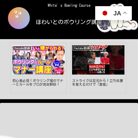
White’s Bowling Course
JA
ほわいとのボウリング講座
Youtube動画
Youtube動画
Yo
正
初心者必見！ボウリング場のマナ
ストライクは足元から！立ち位置
【2
グ
ーとルールをプロが完全解説！
を変えるだけで「激変」
プ
戦