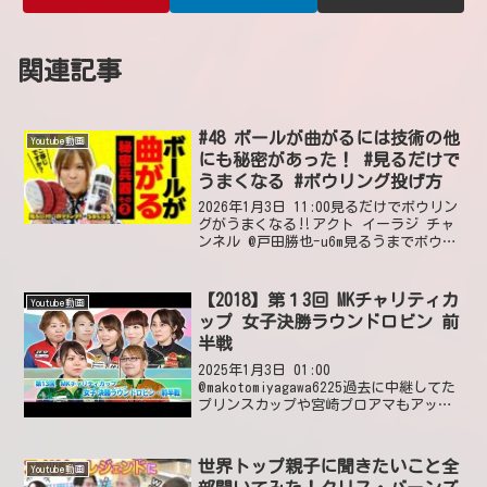
関連記事
#48 ボールが曲がるには技術の他
Youtube動画
にも秘密があった！ #見るだけで
うまくなる #ボウリング投げ方
2026年1月3日 11:00見るだけでボウリン
グがうまくなる‼アクト イーラジ チャ
ンネル @戸田勝也-u6m見るうまでボウル
の指の力の配分と狙うとこにバキューン
を心がけたら7ヶ月ぶりのボウリングの2
ゲーム目に246がでました😮見るうま
【2018】第１3回 MKチャリティカ
Youtube動画
に...
ップ 女子決勝ラウンドロビン 前
半戦
2025年1月3日 01:00
@makotomiyagawa6225過去に中継してた
プリンスカップや宮崎プロアマもアップ
してほしいです2025年1月5日 11:20 い
いね2件 返信0件 @DonnyLaneShe's was
prett...
世界トップ親子に聞きたいこと全
Youtube動画