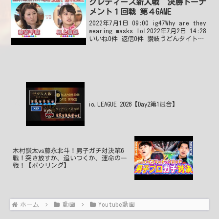
グレディース新人戦 決勝トーナ
メント１回戦 第４GAME
2022年7月1日 09:00 ig47Why are they
wearing masks lol2022年7月2日 14:28
いいね0件 返信0件 讃岐うどんタイトル
が2019年になってますよ。2022年7月2日
00:43 いいね0...
io.LEAGUE 2026【Day2第1試合】
木村謙太vs藤永北斗！男子ガチ対決第6
戦！突き放すか、追いつくか、運命の一
戦！【ボウリング】
ホーム
動画
Youtube動画