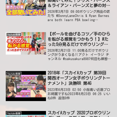
部聞いてみた！クリス・バーンズ
＆ライアン・バーンズと夢の対
談！【ボウリング】
2026年3月7日 09:00ボウリング用品の匠
たち @DonnyLaneChris & Ryan Barnes
are both learn PBA bowling
tournament ever!🎳2026年3月7日
15:38 いいね...
【ボールを曲げるコツ／手のひら
Youtube動画
を転がる感覚をつかもう！】#た
った5分見るだけでボウリングが
うまくなる #切り抜き #29
2026年2月21日 11:00見るだけでボウリ
ングがうまくなる‼アクト イーラジ チ
ャンネル @sakusakura8987何回も練習し
てるのですがボールの下に手が入りませ
ん軽いボールで試してますが無理ですゆ
っくり投げてボールをみながらで...
2018年「スカイAカップ 第39回
Youtube動画
関西オープン女子ボウリングトー
ナメント」決勝RR 第4G
2023年6月23日 02:50 小指痛い近藤プロ
お綺麗ですね2023年6月23日 06:25 いい
ね0件 返信0件
スカイAカップ 2020プロボウリン
Youtube動画