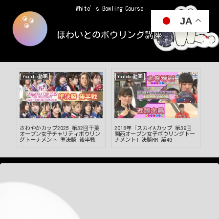
White’s Bowling Course
JA
ほわいとのボウリング講座
Youtube動画
Youtube動画
Yo
一
さわやかカップ2025 第32回千葉
2018年「スカイAカップ 第39回
【
る
オープン女子チャリティボウリン
関西オープン女子ボウリングトー
説
グトーナメント 準決勝 後半戦
ナメント」決勝RR 第4G
ま