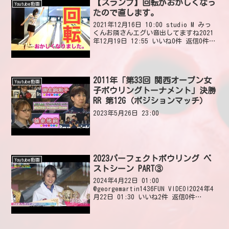
【スランプ】回転がおかしくなっ
Youtube動画
20...
たので直します。
2021年12月16日 10:00 studio M みっ
くんお隣さんエグい音出してますね2021
年12月19日 12:55 いいね0件 返信0件
もじゃもしかしなくても隣ふーみーさん
では…？2021年12月16日 18:06 いいね0
件 ...
2011年「第33回 関西オープン女
Youtube動画
子ボウリングトーナメント」決勝
RR 第12G（ポジションマッチ）
2023年5月26日 23:00
2023パーフェクトボウリング ベ
Youtube動画
ストシーン PART③
2024年4月22日 01:00
@georgemartin1436FUN VIDEO!2024年4
月22日 01:30 いいね2件 返信0件
@user-yc5nv9fk8eThat was awesome
action video!👍🏻...