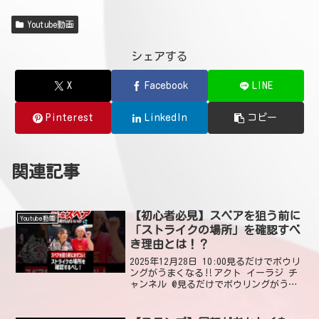
Youtube動画
シェアする
X
Facebook
LINE
Pinterest
LinkedIn
コピー
関連記事
【初心者必見】スペアを狙う前に
Youtube動画
「ストライクの場所」を確認すべ
き理由とは！？
2025年12月28日 10:00見るだけでボウリ
ングがうまくなる‼アクト イーラジ チ
ャンネル @見るだけでボウリングがうま
くなる今日から14日間、毎日スペア攻略
を投稿します！🎳 まずはこの基本をマス
ターしましょう。明日も19時に公開