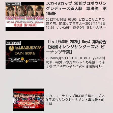
スカイAカップ 2018プロボウリン
Youtube動画
グレディース新人戦 準決勝 第
1GAME
2022年4月6日 09:00 ピロピロサムネの
お名前、間違ってますよー2022年4月8日
15:53 いいね0件 返信0件 さとやん秋山
P、おてもやんじゃん(笑)2022年4月6日
21:40 いいね0件 返信0件
「io.LEAGUE 2025」Day4 第3試合
Youtube動画
【愛媛オレンジサンダースVS ピ
ーナッツ千葉】
2025年5月27日 01:00 @TWICE-yy6so川
崎ゆい可愛い😳万音ちゃんも応援してま
す😆ゼクス推しなんで次の活躍期待して
ます😆2025年5月29日 14:34 いいね1件
返信0件 @右ききこういうカメラワークは
見やすくて楽しい...
コカ・コーラカップ第30回千葉オープン
女子ボウリングトーナメント準決勝・前
半戦