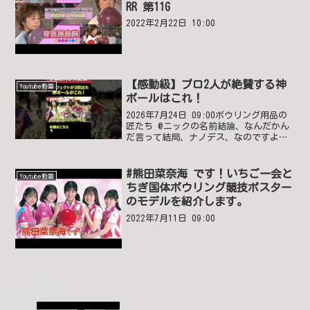
RR 第11G
2022年2月22日 10:00
【感動級】プロ2人が絶賛する神
Youtube動画
ボールはこれ！
2026年7月24日 09:00ボウリング用品の
匠たち @ニックの名前結論、なんだかん
だ言って結局、ナノデス、なのですよ。
2026年7月24日 17:28 いいね3件 @松本
典男-c1gかいたい2026年7月24日 12:10
いいね0件
#熊田菜奈海 です！いちご一会と
Youtube動画
ちぎ国体ボウリング競技ポスター
のモデルを紹介します。
2022年7月11日 09:00