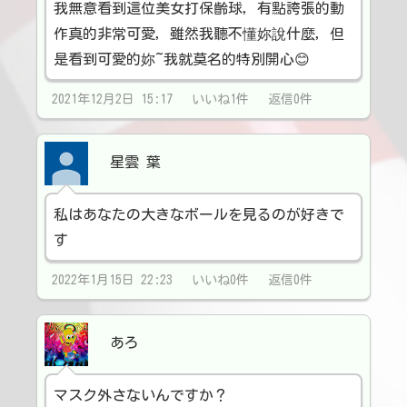
我無意看到這位美女打保齡球，有點誇張的動
作真的非常可愛，雖然我聽不懂妳說什麼，但
是看到可愛的妳~我就莫名的特別開心😊
2021年12月2日 15:17 いいね1件 返信0件
星雲 葉
私はあなたの大きなボールを見るのが好きで
す
2022年1月15日 22:23 いいね0件 返信0件
あろ
マスク外さないんですか？