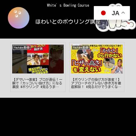
White’s Bowling Course
JA
ほわいとのボウリング講座
Youtube動画
Youtube動画
Yo
プ
【ダサい→激変】プロが直伝！一
【ボウリングの投げ方が激変！】
ボ
瞬で「カッコいい投げ方」になる
アプローチのブレない歩き方を徹
ロ
ング
裏技 #ボウリング #見るうま
底解説！ #見るだけでうまくなる
ー
#shorts
#ボウリング投げ方 #53