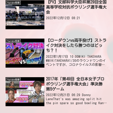
【PV】文部科学大臣杯第29回全国
Youtube動画
高等学校対抗ボウリング選手権大
会
2022年12月12日 08:21
【ローダウンvs両手投げ】ストラ
Youtube動画
イク対決をしたら勝つのはどっ
ち？！
2022年1月17日 10:00MIKI TAKEHARA
@MIKITAKEHARA1/30のラウンドワンのイ
ベントですが、コロナウイルスの影響で
延期になりました😢開催日程が決まり次
第、SNSでお知らせしますね！2022年1月
17日 12...
2017年「第49回 全日本女子プロ
Youtube動画
ボウリング選手権大会」準決勝
第5ゲーム
2022年12月21日 06:29 Donny
LaneThat's was amazing split hit
the pin spare so good bowling Kana-
Chan😲🎳2022年12月21日 17:02 いいね
1...