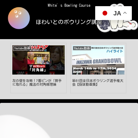
White’s Bowling Course
JA
ほわいとのボウリング講座
Youtube動画
Youtube動画
Yo
回
左の壁を攻略！7番ピンが「勝手
第61回全日本ボウリング選手権大
初
ー
に取れる」魔法の対角線理論
会【投球動画集】
ー