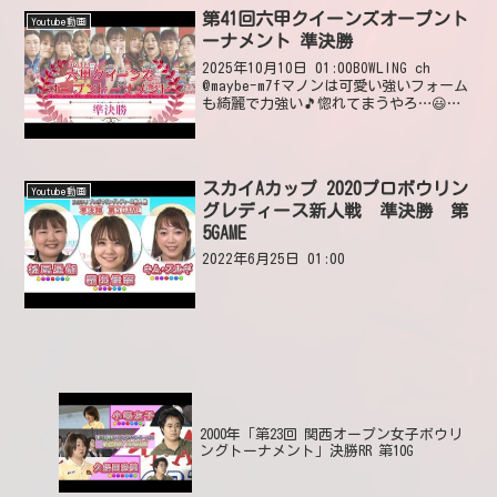
第41回六甲クイーンズオープント
Youtube動画
ーナメント 準決勝
2025年10月10日 01:00BOWLING ch
@maybe-m7fマノンは可愛い強いフォーム
も綺麗で力強い🎵惚れてまうやろ…😃❤️
😃2025年10月10日 13:37 いいね3件 @
しょうあん-t9m幸木百合菜プロ大人にな
った不二...
スカイAカップ 2020プロボウリン
Youtube動画
グレディース新人戦 準決勝 第
5GAME
2022年6月25日 01:00
2000年「第23回 関西オープン女子ボウリ
ングトーナメント」決勝RR 第10G