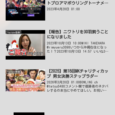
トプロアマボウリングトーナメン
ト～PART1
2023年4月28日 01:00
【報告】ニワトリを30羽飼うこと
Youtube動画
になりました
2023年10月13日 10:00MIKI TAKEHARA
@rimyueru3098いつから沖縄在住になっ
た！？2023年10月13日 14:57 いいね3件
@こぞたつえっ!カフェもやってたんだ😮
ボーリング動画、カフェ、養鶏と忙しい
毎...
【2025】第18回MKチャリティカッ
Youtube動画
プ 男女決勝ステップラダー
2026年3月20日 01:00BOWLING ch
@tetsu5480コメント欄で優勝者のネタバ
レするの本当にやめてほしい。お祝いし
たい気持ちもわかるけど何か一工夫して
ほしいです。見るつもりなくても
YouTubeの仕様で見えるんですよね...