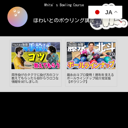
White’s Bowling Course
JA
ほわいとのボウリング講座
Youtube動画
Youtube動画
Yo
」す
両手投げのタクマに投げ方のコツ
藤永北斗プロ愛用！勝利を支える
上
べ
教えてもらったら目からウロコな
ボールラインナップ紹介完全版
（S
情報をGETしました
【ボウリング】
が