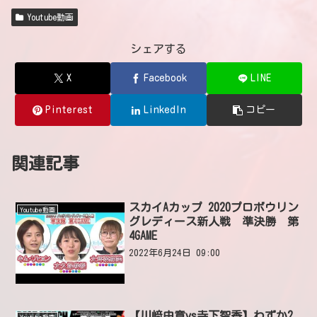
Youtube動画
シェアする
X
Facebook
LINE
Pinterest
LinkedIn
コピー
関連記事
スカイAカップ 2020プロボウリン
Youtube動画
グレディース新人戦 準決勝 第
4GAME
2022年6月24日 09:00
【川﨑由意vs寺下智香】わずか2