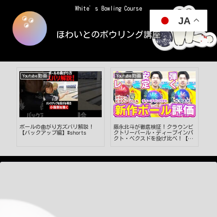
White’s Bowling Course
JA
ほわいとのボウリング講座
Youtube動画
Youtube動画
Yo
ボールの曲がり方ズバリ解説！
藤永北斗が徹底検証！クラウンビ
お
【バックアップ編】#shorts
クトリーパール・ディープインパ
に
クト・ベクスドを投げ比べ！【ボ
ッス
ウリング】
リ