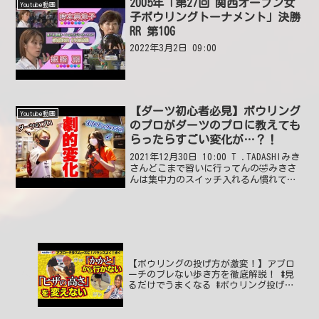
2005年「第27回 関西オープン女
Youtube動画
子ボウリングトーナメント」決勝
RR 第10G
2022年3月2日 09:00
【ダーツ初心者必見】ボウリング
Youtube動画
のプロがダーツのプロに教えても
らったらすごい変化が…？！
2021年12月30日 10:00 T .TADASHIみき
さんどこまで習いに行ってんの🤣みきさ
んは集中力のスイッチ入れるん慣れてる
からすぐ結果でるんやろね😍さすがです
わ😍2021年12月30日 20:14 いいね1件
返信0件 不惜身命沖...
【ボウリングの投げ方が激変！】アプロ
ーチのブレない歩き方を徹底解説！ #見
るだけでうまくなる #ボウリング投げ方
#53