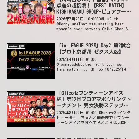
Youtube動画
点差の超接戦！【BEST MATCH】
KISHIKAGAKU GROUP･ピュアフーズ
岸プレゼンツレディースプロボウ
2026年7月28日 10:00BOWLING ch
リングトーナメント2026／
@DonnyLaneThat was amazing best
women's ever between Chika-Chan &
BOWLING ch
Yui-Chan!☺💖💛🍙🎳2026年7月28日
22...
「io.LEAGUE 2025」Day2 第2試合
Youtube動画
【プロト京都VS ゼクス大阪】
2025年4月11日 01:00
@jeanmacdobeathe right team won
this match !!.. :D "55:18"2025年4月
14日 16:29 いいね1件 返信0件 @穴吹美
智子山本プロ、応援していま...
「Glicoセブンティーンアイス
Youtube動画
杯」第12回プロアマボウリングト
ーナメント 男女決勝ステップラ
ダー
2025年8月22日 01:00 @Haru-c3cインタ
ビュー後も、ちゃんと最後までセブンテ
ィーンアイスを食べてるところは人間性
がでてますね👏2025年8月23日 02:19 い
いね7件 返信0件 @99.HaYaTaKa感動しま
した！成...