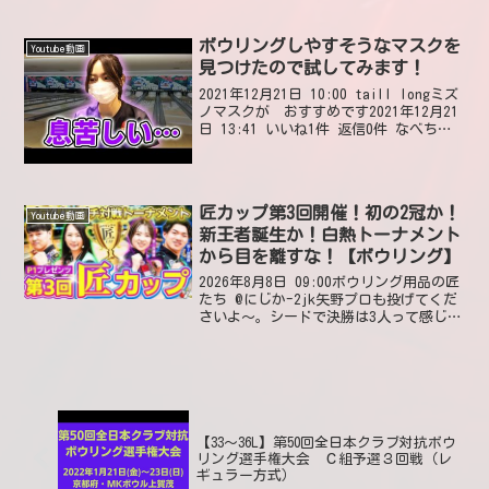
@elpeepull小林あゆみプロ😂クール ビ
ューティー🎉❤2024年10月11日 11:5...
ボウリングしやすそうなマスクを
Youtube動画
見つけたので試してみます！
2021年12月21日 10:00 taill longミズ
ノマスクが おすすめです2021年12月21
日 13:41 いいね1件 返信0件 なべちゃ
ん２みきたん、めちゃめちゃキレイだ
し、めちゃめちゃかわいい2021年12月22
日 13:4...
匠カップ第3回開催！初の2冠か！
Youtube動画
新王者誕生か！白熱トーナメント
から目を離すな！【ボウリング】
2026年8月8日 09:00ボウリング用品の匠
たち @にじか-2jk矢野プロも投げてくだ
さいよ～。シードで決勝は3人って感じで
現役組に対して本気勝負してるところ見
たいんですよ。2026年8月8日 10:59 い
いね4件 @島根のケン4人の...
【33～36L】第50回全日本クラブ対抗ボウ
リング選手権大会 Ｃ組予選３回戦（レ
ギュラー方式）