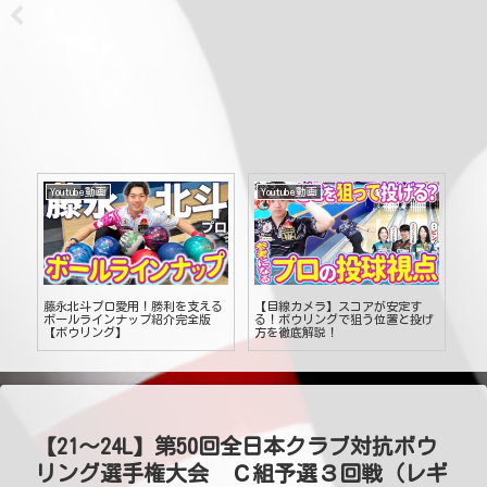
Youtube動画
Youtube動画
Yo
下
藤永北斗プロ愛用！勝利を支える
【目線カメラ】スコアが安定す
【
レ
ボールラインナップ紹介完全版
る！ボウリングで狙う位置と投げ
り
ボウ
【ボウリング】
方を徹底解説！
ン
【21～24L】第50回全日本クラブ対抗ボウ
リング選手権大会 Ｃ組予選３回戦（レギ