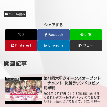
Youtube動画
シェアする
X
Facebook
LINE
Pinterest
LinkedIn
コピー
関連記事
第41回六甲クイーンズオープント
Youtube動画
ーナメント 決勝ラウンドロビン
前半戦
2025年10月17日 01:01BOWLING ch @ら
りるれレタス-w4cネタバレやめておじさ
んは引っ込んどいてもろて。2025年10月
17日 01:09 いいね8件