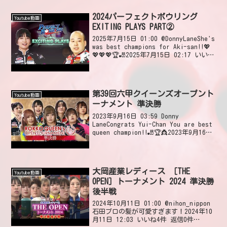
@upsidedown9823I never miss a
vid...
2024パーフェクトボウリング
Youtube動画
EXITING PLAYS PART②
2025年7月15日 01:00 @DonnyLaneShe's
was best champions for Aki-san!!💖
💖💖💖🏆🎳2025年7月15日 02:17 いいね
1件 返信2件 2件の返信を表示
@ibpsupplyma...
第39回六甲クイーンズオープント
Youtube動画
ーナメント 準決勝
2023年9月16日 03:59 Donny
LaneCongrats Yui-Chan You are best
queen champion!!🎳🏆👸2023年9月16日
22:16 いいね2件 返信0件 トッチン秋ち
ゃん(名和プロ)素...
大岡産業レディース ［THE
Youtube動画
OPEN］トーナメント 2024 準決勝
後半戦
2024年10月11日 01:00 @nihon_nippon
石田プロの髪が可愛すぎます！2024年10
月11日 12:03 いいね4件 返信0件