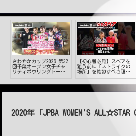
Youtube動画
Youtube動画
イ
さわやかカップ2025 第32
【初心者必見】スペアを
メ
回千葉オープン女子チャ
狙う前に「ストライクの
ー
リティボウリングトーナ
場所」を確認すべき理由
メント 決勝ステップラダ
とは！？
ー
2020年「JPBA WOMEN'S ALL☆STAR