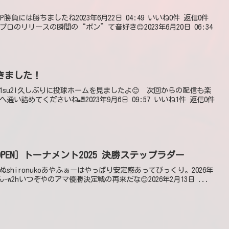
霜出P勝負には勝ちましたね2023年6月22日 04:49 いいね0件 返信0件
のリリースの瞬間の“ポン”て音好き😊2023年6月20日 06:34
きました！
r-hv9hs1su2l久しぶりに投球ホームを見ましたよ😊 次回からの配信も楽
詰めてくださいね🎳2023年9月6日 09:57 いいね1件 返信0件
PEN］トーナメント2025 決勝ステップラダー
G ch @ぬshironukoあやふぁーはやっぱり安定感あってぴっくり。2026年
てん-w2hいつぞやのアマ優勝決定戦の再来だな😊2026年2月13日 ...