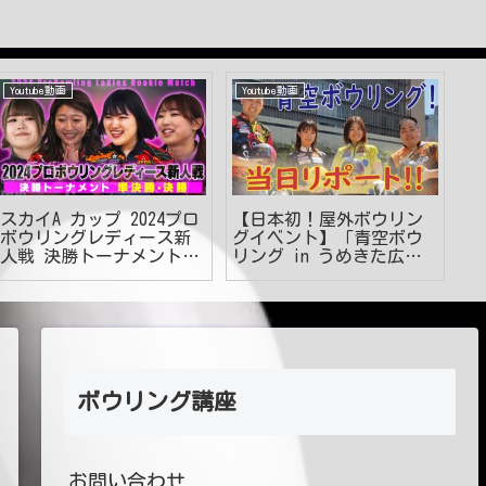
Youtube動画
Youtube動画
Y
スカイA カップ 2024プロ
【日本初！屋外ボウリン
【
ボウリングレディース新
グイベント】「青空ボウ
ア
人戦 決勝トーナメント
リング in うめきた広
しっ
準決勝・決勝
場」
で
グ
ボウリング講座
お問い合わせ