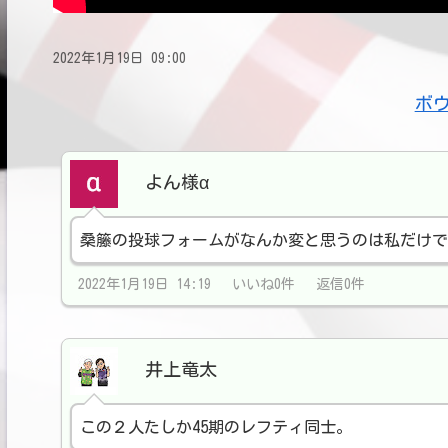
2022年1月19日 09:00
ボ
よん様α
桑籐の投球フォームがなんか変と思うのは私だけで
2022年1月19日 14:19 いいね0件 返信0件
井上竜太
この２人たしか45期のレフティ同士。