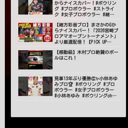
からナイスカバー！#ボウリン
グ #プロボウラー #ストライ
ク #女子プロボウラー #緒方
彩音 #볼링 #BOWLING #jpba
【緒方彩音プロ】まさかのGか
#shorts #short #ショート
らナイスカバー！「2026宮崎プ
ロアマオープントーナメント」
より厳選配信！【PICK UP
PLAYER】／プロボウリング配信
【感動級】木村プロ絶賛のボー
「BOWLING ch」
ルはこれ！
見事13年ぶり優勝👏✨小林あゆ
みプロ🏆 #ボウリング #プロ
ボウラー #女子プロボウラー
#小林あゆみ #ボウリングch
#BOWLING #jpba #shorts
#short