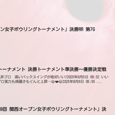
ープン女子ボウリングトーナメント」決勝RR 第7G
ントーナメント 決勝トーナメント準決勝～優勝決定戦
k2m堀井プロ 高いバックスイングが格好いい⤴️2025年8月5日 08:32 いい
プロ実力も綺麗さもぐんと上昇…😃❤️😃2025年8月6日 05:55 ...
第39回 関西オープン女子ボウリングトーナメント」決