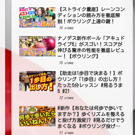
【ストライク量産】レーンコン
ディションの読み方を徹底解
説！ボウリング上達の鍵！
15 views
ナノデス新作ボール「アキュド
ライブ6」がスゴい！スコアが
伸びる驚きの性能を徹底レビュ
ー！【ボウリング】
15 views
【助走は1歩目で決まる！】ボ
ウリング「1歩目」の出し方！
たった5分レッスン #見るうま
5 #21
12 views
#新作【あなたは何歩で歩いて
ますか？】歩くリズムを整える
と投げ方激変⁉ #見るだけでう
まくなる #ボウリング投げ方
#54
11 views