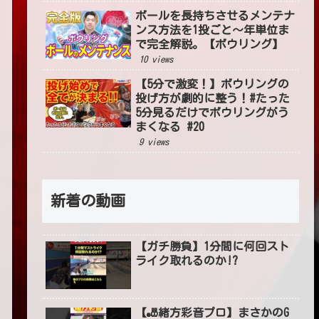
ボールを長持ちさせるメンテナ
ンス方法を1投ごと〜年単位ま
で完全解説。【ボウリング】
10 views
【5分で激変！】ボウリングの
投げ方が劇的に整う！#たった
5分見るだけでボウリングがう
まくなる #20
9 views
新着の動画
【ガチ勝負】1分間に何回スト
ライク取れるのか!?
【🎳緒方彩音プロ】まさかのG