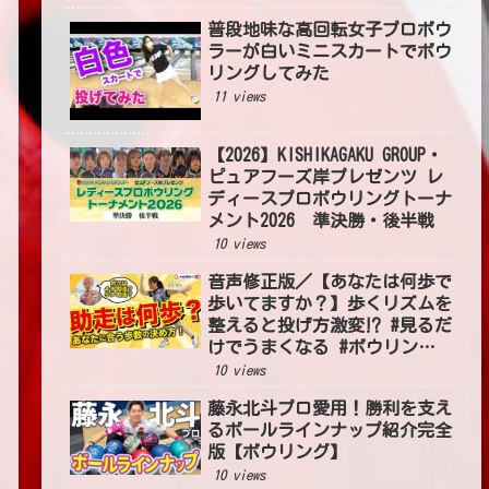
普段地味な高回転女子プロボウ
ラーが白いミニスカートでボウ
リングしてみた
11 views
【2026】KISHIKAGAKU GROUP・
ピュアフーズ岸プレゼンツ レ
ディースプロボウリングトーナ
メント2026 準決勝・後半戦
10 views
音声修正版／【あなたは何歩で
歩いてますか？】歩くリズムを
整えると投げ方激変⁉ #見るだ
けでうまくなる #ボウリング
投げ方 #54
10 views
藤永北斗プロ愛用！勝利を支え
るボールラインナップ紹介完全
版【ボウリング】
10 views