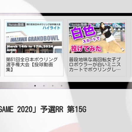
Youtube動画
Youtube動画
第61回全日本ボウリング
普段地味な高回転女子プ
選手権大会【投球動画
ロボウラーが白いミニス
集】
カートでボウリングして
みた
 GAME 2020」予選RR 第15G