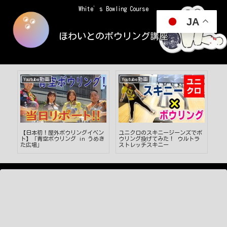
White’s Bowling Course
JA
ほわいとのボウリング講座
Youtube動画
Youtube動画
Yo
カッ
【日本初！屋外ボウリングイベン
ユニクロのスキニージーンズでボ
【
後
ト】「青空ボウリング in うめき
ウリング投げてみた！ ウルトラ
↑】
た広場」
ストレッチスキニー
る
投げ