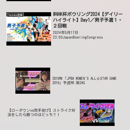
ール難しいストライク出す難しい頑張っ
て最後ストライク出して良かった美貴ち
ゃんお疲れさま😆🎵🎵ジャケット格...
#NHK杯ボウリング2024【デイリー
Youtube動画
ハイライト】Day1／男子予選１・
２回戦
2024年5月17日
23:03JapanBowlingCongress
2019年「JPBA WOMEN'S ALL☆STAR GAME
2019」予選RR 第24G
【ローダウンvs両手投げ】ストライク対
決をしたら勝つのはどっち？！