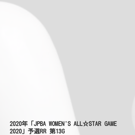
2020年「JPBA WOMEN'S ALL☆STAR GAME
2020」予選RR 第13G