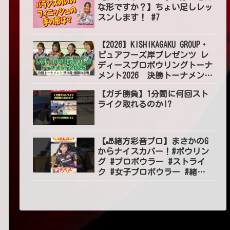
な形ですか？】ちょい足しレッ
スンします！ #7
【2026】KISHIKAGAKU GROUP・
ピュアフーズ岸プレゼンツ レ
ディースプロボウリングトーナ
メント2026 決勝トーナメント
準決勝・優勝決定戦
【ガチ勝負】1分間に何回スト
ライク取れるのか!?
【🎳緒方彩音プロ】まさかのG
からナイスカバー！#ボウリン
グ #プロボウラー #ストライ
ク #女子プロボウラー #緒方
彩音 #볼링 #BOWLING #jpba
#shorts #short #ショート