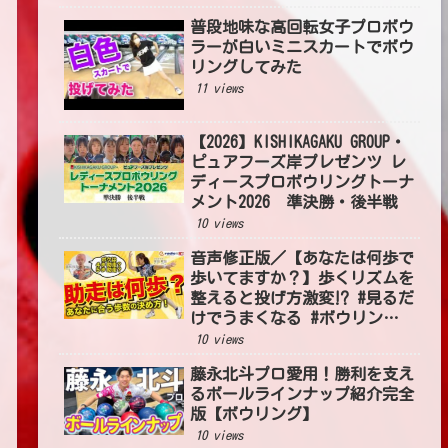
普段地味な高回転女子プロボウ
ラーが白いミニスカートでボウ
リングしてみた
11 views
【2026】KISHIKAGAKU GROUP・
ピュアフーズ岸プレゼンツ レ
ディースプロボウリングトーナ
メント2026 準決勝・後半戦
10 views
音声修正版／【あなたは何歩で
歩いてますか？】歩くリズムを
整えると投げ方激変⁉ #見るだ
けでうまくなる #ボウリング
投げ方 #54
10 views
藤永北斗プロ愛用！勝利を支え
るボールラインナップ紹介完全
版【ボウリング】
10 views