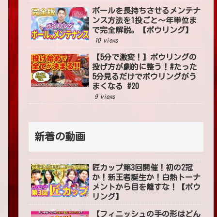
ボールを長持ちさせるメンテナ
ンス方法を1投ごと〜年単位ま
で完全解説。【ボウリング】
10 views
【5分で激変！】ボウリングの
投げ方が劇的に整う！#たった
5分見るだけでボウリングがう
まくなる #20
9 views
新着の動画
匠カップ第3回開催！初の2冠
か！新王者誕生か！白熱トーナ
メントから目を離すな！【ボウ
リング】
【フィニッシュの手の形はどん