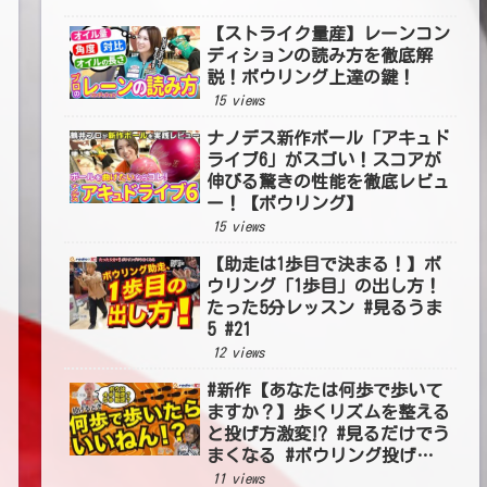
【ストライク量産】レーンコン
ディションの読み方を徹底解
説！ボウリング上達の鍵！
15 views
ナノデス新作ボール「アキュド
ライブ6」がスゴい！スコアが
伸びる驚きの性能を徹底レビュ
ー！【ボウリング】
15 views
【助走は1歩目で決まる！】ボ
ウリング「1歩目」の出し方！
たった5分レッスン #見るうま
5 #21
12 views
#新作【あなたは何歩で歩いて
ますか？】歩くリズムを整える
と投げ方激変⁉ #見るだけでう
まくなる #ボウリング投げ方
#54
11 views