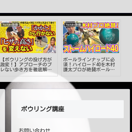
Youtube動画
Youtube動画
Y
【ボウリングの投げ方が
ボールラインナップに必
初
激変！】アプローチのブ
須！ハイロード40を木村
場
レない歩き方を徹底解
謙太プロが絶賛ボールレ
ロ
説！ #見るだけでうまく
ビュー【ボウリング】
なる #ボウリング投げ方
#53
ボウリング講座
お問い合わせ