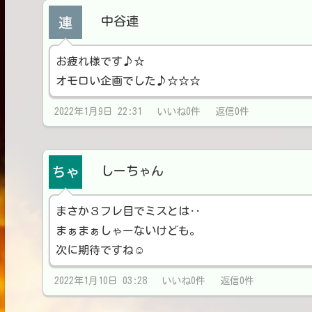
中谷連
お疲れ様です♪☆
オモロい企画でした♪☆☆☆
2022年1月9日 22:31 いいね0件 返信0件
しーちゃん
まさか３フレ目でミスとは‥
まぁまぁしゃーないけども。
次に期待ですね☺️
2022年1月10日 03:28 いいね0件 返信0件