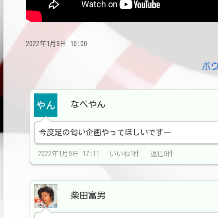
2022年1月9日 10:00
ボ
なべやん
今度足の匂い企画やってほしいですー
2022年1月9日 17:11 いいね1件 返信0件
柴田富男