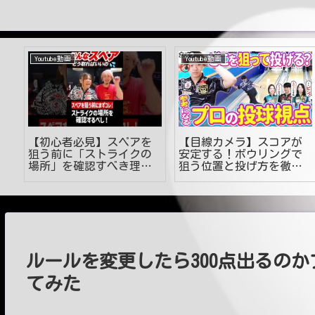
Youtube動画
Youtube動画
ク
【初心者必見】スペアを
【目線カメラ】スコアが
狙う前に「ストライクの
安定する！ボウリングで
か
場所」を確認すべき理由
狙う位置と投げ方を徹底
とは！？
解説！
ルールを変更したら300点出るのか
てみた