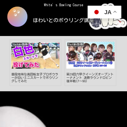
White’s Bowling Course
JA
ほわいとのボウリング講座
Youtube動画
Youtube動画
Yo
トに
普段地味な高回転女子プロボウラ
第29回六甲クイーンズオープント
【
ーが白いミニスカートでボウリン
ーナメント 決勝ラウンドロビン
説
グしてみた
後半戦(7～9G)
ま