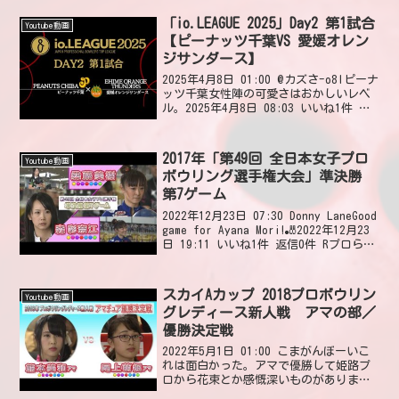
待ちしております😆2025年10月24日
19:52 いいね1件 @ch2070...
「io.LEAGUE 2025」Day2 第1試合
Youtube動画
【ピーナッツ千葉VS 愛媛オレン
ジサンダース】
2025年4月8日 01:00 @カズさ-o8lピーナ
ッツ千葉女性陣の可愛さはおかしいレベ
ル。2025年4月8日 08:03 いいね1件 返
信0件 @user-11Kanjiまあ９本でもええ
わ、という安易な気持ちが存在出来な
い。サッカーで言...
2017年「第49回 全日本女子プロ
Youtube動画
ボウリング選手権大会」準決勝
第7ゲーム
2022年12月23日 07:30 Donny LaneGood
game for Ayana Mori!🎳2022年12月23
日 19:11 いいね1件 返信0件 Rプロらし
からぬゲームだな2022年12月23日 18:49
いいね0件 ...
スカイAカップ 2018プロボウリン
Youtube動画
グレディース新人戦 アマの部／
優勝決定戦
2022年5月1日 01:00 こまがんぼーいこ
れは面白かった。アマで優勝して姫路プ
ロから花束とか感慨深いものがありま
す。2022年5月1日 05:37 いいね0件 返