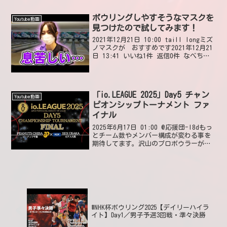
信0件
ボウリングしやすそうなマスクを
Youtube動画
見つけたので試してみます！
2021年12月21日 10:00 taill longミズ
ノマスクが おすすめです2021年12月21
日 13:41 いいね1件 返信0件 なべちゃ
ん２みきたん、めちゃめちゃキレイだ
し、めちゃめちゃかわいい2021年12月22
日 13:4...
「io.LEAGUE 2025」Day5 チャン
Youtube動画
ピオンシップトーナメント ファ
イナル
2025年6月17日 01:00 @応援団-l8dもっ
とチーム数やメンバー構成が変わる事を
期待してます。沢山のプロボウラーがい
ますからね。2025年6月17日 04:59 いい
ね8件 返信0件 @かす-o4f3y毎回ピーナ
ッツマークしてる後...
#NHK杯ボウリング2025【デイリーハイラ
イト】Day1／男子予選3回戦・準々決勝