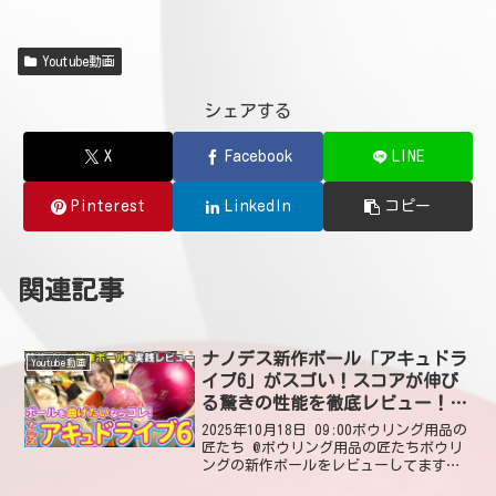
Youtube動画
シェアする
X
Facebook
LINE
Pinterest
LinkedIn
コピー
関連記事
ナノデス新作ボール「アキュドラ
Youtube動画
イブ6」がスゴい！スコアが伸び
る驚きの性能を徹底レビュー！
【ボウリング】
2025年10月18日 09:00ボウリング用品の
匠たち @ボウリング用品の匠たちボウリ
ングの新作ボールをレビューしてます！
参考になった皆さんいいねやコメントお