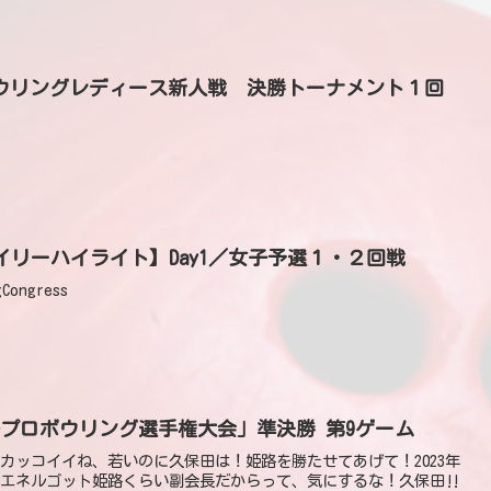
ロボウリングレディース新人戦 決勝トーナメント１回
【デイリーハイライト】Day1／女子予選１・２回戦
Congress
女子プロボウリング選手権大会」準決勝 第9ゲーム
ルゴットカッコイイね、若いのに久保田は！姫路を勝たせてあげて！2023年
返信0件 エネルゴット姫路くらい副会長だからって、気にするな！久保田‼️