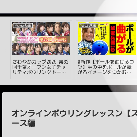
Youtube動画
Youtube動画
プ
さわやかカップ2025 第32
#新作【ボールを曲げるコ
ス
回千葉オープン女子チャ
ツ】手の中をボールが転
て
リティボウリングトーナ
がるイメージをつかむ‼
メント 準決勝 後半戦
#見るだけでうまくなる #
ボウリング投げ方 #49
オンラインボウリングレッスン【スキ
ース編