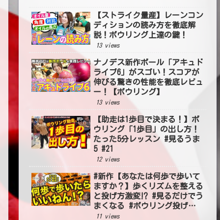
【ストライク量産】レーンコン
ディションの読み方を徹底解
説！ボウリング上達の鍵！
13 views
ナノデス新作ボール「アキュド
ライブ6」がスゴい！スコアが
伸びる驚きの性能を徹底レビュ
ー！【ボウリング】
13 views
【助走は1歩目で決まる！】ボ
ウリング「1歩目」の出し方！
たった5分レッスン #見るうま
5 #21
12 views
#新作【あなたは何歩で歩いて
ますか？】歩くリズムを整える
と投げ方激変⁉ #見るだけでう
まくなる #ボウリング投げ方
#54
11 views