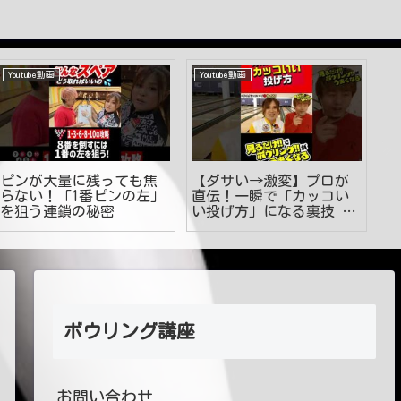
Youtube動画
Youtube動画
Y
ピンが大量に残っても焦
【ダサい→激変】プロが
宿
らない！「1番ピンの左」
直伝！一瞬で「カッコい
太
を狙う連鎖の秘密
い投げ方」になる裏技 #
目
ボウリング #見るうま
な
#shorts
ボウリング講座
お問い合わせ