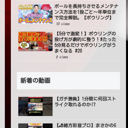
ボールを長持ちさせるメンテナ
ンス方法を1投ごと〜年単位ま
で完全解説。【ボウリング】
10 views
【5分で激変！】ボウリングの
投げ方が劇的に整う！#たった
5分見るだけでボウリングがう
まくなる #20
9 views
新着の動画
【ガチ勝負】1分間に何回スト
ライク取れるのか!?
【🎳緒方彩音プロ】まさかのG