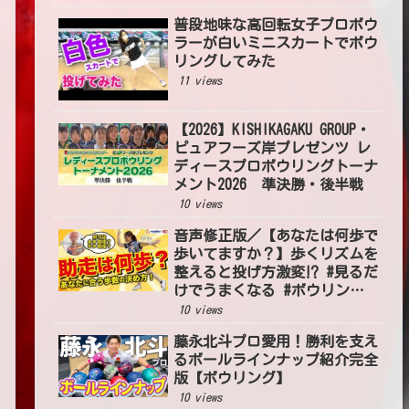
普段地味な高回転女子プロボウ
ラーが白いミニスカートでボウ
リングしてみた
11 views
【2026】KISHIKAGAKU GROUP・
ピュアフーズ岸プレゼンツ レ
ディースプロボウリングトーナ
メント2026 準決勝・後半戦
10 views
音声修正版／【あなたは何歩で
歩いてますか？】歩くリズムを
整えると投げ方激変⁉ #見るだ
けでうまくなる #ボウリング
投げ方 #54
10 views
藤永北斗プロ愛用！勝利を支え
るボールラインナップ紹介完全
版【ボウリング】
10 views