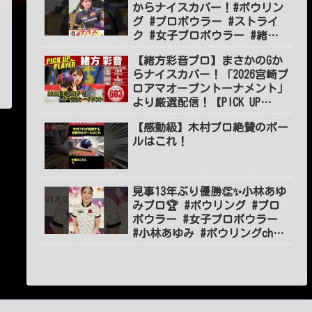
からナイスカバー！#ボウリン
グ #プロボウラー #ストライ
ク #女子プロボウラー #緒方
彩音 #볼링 #BOWLING #jpba
【緒方彩音プロ】まさかのGか
#shorts #short #ショート
らナイスカバー！「2026宮崎プ
ロアマオープントーナメント」
より厳選配信！【PICK UP
PLAYER】／プロボウリング配信
【感動級】木村プロ絶賛のボー
「BOWLING ch」
ルはこれ！
見事13年ぶり優勝👏✨小林あゆ
みプロ🏆 #ボウリング #プロ
ボウラー #女子プロボウラー
#小林あゆみ #ボウリングch
#BOWLING #jpba #shorts
#short