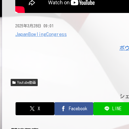
2025年3月28日 09:01
JapanBowlingCongress
ボ
Youtube動画
シ
X
Facebook
LINE