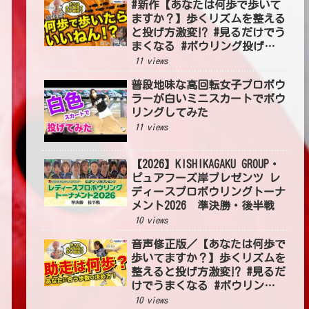
#新作【あなたは何歩で歩いて
ますか？】歩くリズムを整える
と投げ方激変⁉ #見るだけでう
まくなる #ボウリング投げ方
#54
11 views
普段地味な高回転女子プロボウ
ラーが白いミニスカートでボウ
リングしてみた
11 views
【2026】KISHIKAGAKU GROUP・
ピュアフーズ岸プレゼンツ レ
ディースプロボウリングトーナ
メント2026 準決勝・後半戦
10 views
音声修正版／【あなたは何歩で
歩いてますか？】歩くリズムを
整えると投げ方激変⁉ #見るだ
けでうまくなる #ボウリング
投げ方 #54
10 views