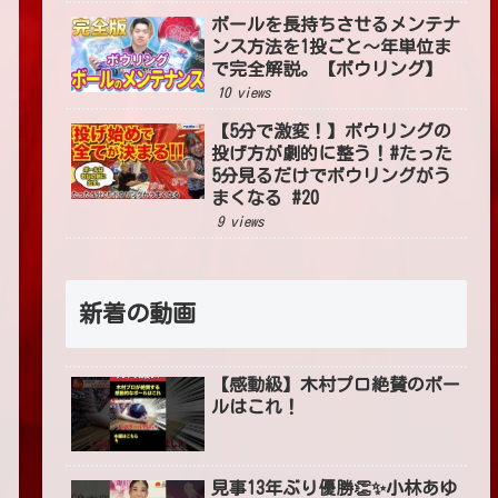
ボールを長持ちさせるメンテナ
ンス方法を1投ごと〜年単位ま
で完全解説。【ボウリング】
10 views
【5分で激変！】ボウリングの
投げ方が劇的に整う！#たった
5分見るだけでボウリングがう
まくなる #20
9 views
新着の動画
【感動級】木村プロ絶賛のボー
ルはこれ！
見事13年ぶり優勝👏✨小林あゆ