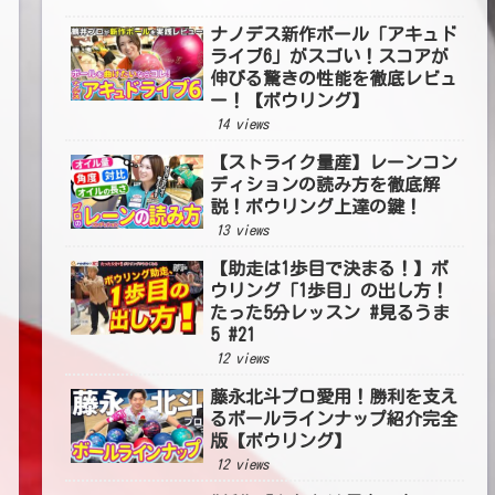
ナノデス新作ボール「アキュド
ライブ6」がスゴい！スコアが
伸びる驚きの性能を徹底レビュ
ー！【ボウリング】
14 views
【ストライク量産】レーンコン
ディションの読み方を徹底解
説！ボウリング上達の鍵！
13 views
【助走は1歩目で決まる！】ボ
ウリング「1歩目」の出し方！
たった5分レッスン #見るうま
5 #21
12 views
藤永北斗プロ愛用！勝利を支え
るボールラインナップ紹介完全
版【ボウリング】
12 views