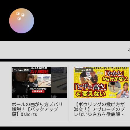
Youtube動画
Youtube動画
ー
ボールの曲がり方ズバリ
【ボウリングの投げ方が
解説！【バックアップ
激変！】アプローチのブ
編】#shorts
レない歩き方を徹底解
説！ #見るだけでうまく
なる #ボウリング投げ方
#53