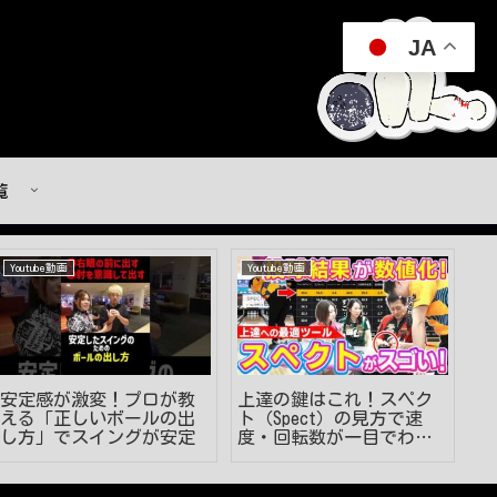
JA
覧
Youtube動画
Youtube動画
Y
安定感が激変！プロが教
上達の鍵はこれ！スペク
左
える「正しいボールの出
ト（Spect）の見方で速
「
し方」でスイングが安定
度・回転数が一目でわか
対
る！【ボウリング】