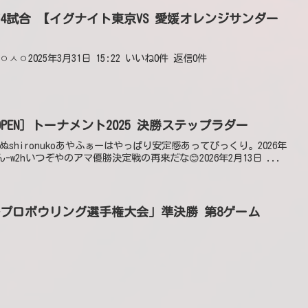
Day1 第4試合 【イグナイト東京VS 愛媛オレンジサンダー
ing_ㅇㅅㅇ2025年3月31日 15:22 いいね0件 返信0件
PEN］トーナメント2025 決勝ステップラダー
G ch @ぬshironukoあやふぁーはやっぱり安定感あってぴっくり。2026年
てん-w2hいつぞやのアマ優勝決定戦の再来だな😊2026年2月13日 ...
女子プロボウリング選手権大会」準決勝 第8ゲーム