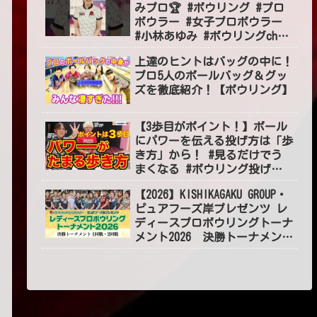
みプロ🏆 #ボウリング #プロ
ボウラー #女子プロボウラー
#小林あゆみ #ボウリングch
#BOWLING #jpba #shorts
上達のヒントはバッグの中に！
#short
プロ5人のボールバッグ＆グッ
ズを徹底紹介！【ボウリング】
【3歩目がポイント！】ボール
にパワーを伝える投げ方は「歩
き方」から！ #見るだけでう
まくなる #ボウリング投げ方
#55
【2026】KISHIKAGAKU GROUP・
ピュアフーズ岸プレゼンツ レ
ディースプロボウリングトーナ
メント2026 決勝トーナメント
１～2回戦