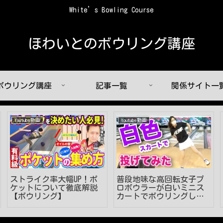
White’s Bowling Course
ほわいとのボウリング講座
ボウリング講座
記事一覧
関係サイト一
Youtube動画
Youtube動画
ストライク率大幅UP！ポ
普段地味な高回転女子プ
ケットについて徹底解説
ロボウラーが白いミニス
【ボウリング】
カートでボウリングして
みた