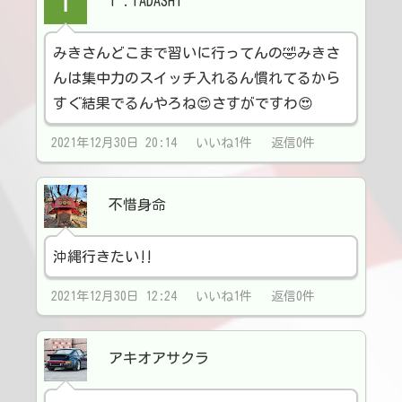
T .TADASHI
みきさんどこまで習いに行ってんの🤣みきさ
んは集中力のスイッチ入れるん慣れてるから
すぐ結果でるんやろね😍さすがですわ😍
2021年12月30日 20:14 いいね1件 返信0件
不惜身命
沖縄行きたい‼️
2021年12月30日 12:24 いいね1件 返信0件
アキオアサクラ