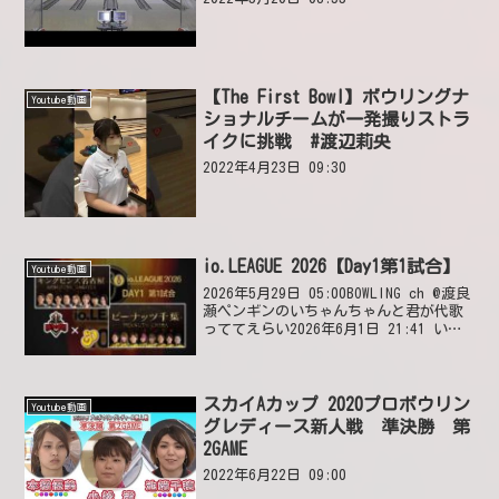
【The First Bowl】ボウリングナ
Youtube動画
ショナルチームが一発撮りストラ
イクに挑戦 #渡辺莉央
2022年4月23日 09:30
io.LEAGUE 2026【Day1第1試合】
Youtube動画
2026年5月29日 05:00BOWLING ch @渡良
瀬ペンギンのいちゃんちゃんと君が代歌
っててえらい2026年6月1日 21:41 いい
ね2件 @右きき1:23:36〜2026年5月29日
19:22 いいね1件 @marie-ch...
スカイAカップ 2020プロボウリン
Youtube動画
グレディース新人戦 準決勝 第
2GAME
2022年6月22日 09:00