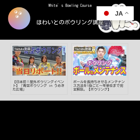
White’s Bowling Course
JA
ほわいとのボウリング講座
Youtube動画
Youtube動画
Yo
方を
【日本初！屋外ボウリングイベン
ボールを長持ちさせるメンテナン
【
げ
ト】「青空ボウリング in うめき
ス方法を1投ごと〜年単位まで完
変
た広場」
全解説。【ボウリング】
た