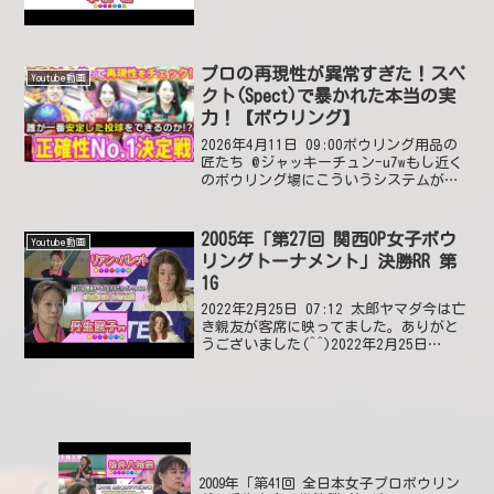
プロの再現性が異常すぎた！スペ
Youtube動画
クト(Spect)で暴かれた本当の実
力！【ボウリング】
2026年4月11日 09:00ボウリング用品の
匠たち @ジャッキーチュン-u7wもし近く
のボウリング場にこういうシステムがあ
れば自分のレベルがどの程度なのか知る
ことができるからやってみたいです。
2026年4月11日 23:07 いいね2件...
2005年「第27回 関西OP女子ボウ
Youtube動画
リングトーナメント」決勝RR 第
1G
2022年2月25日 07:12 太郎ヤマダ今は亡
き親友が客席に映ってました。ありがと
うございました(^^)2022年2月25日
12:45 いいね0件 返信0件
2009年「第41回 全日本女子プロボウリン