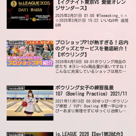
【イグナイト東京VS 愛媛オレン
ジサンダース】
2025年3月31日 01:00 @Teemoking_ㅇㅅ
ㅇ2025年3月31日 15:22 いいね0件 返信
0件
プロショップP1が熱すぎる！店内
Youtube動画
のグッズとサービスを徹底紹介！
【ボウリング】
2026年4月18日 09:01ボウリング用品の
匠たち @ヨシ-h2o商品量が凄いですね！
こんなに充実しているショップは見た事
ありません。益々、清水遠征したくなり
ました。現在、身体の故障で長い間投げ
ていませんが、早く投げたいとウズウズ
ボウリング女子の練習風景
Youtube動画
してい...
107（Bowling Practice）2021/11
2021年11月13日 09:00ゆっぴーボウリン
グ練習 / YUPI Bowling @憲一平山ゆっ
ぴーあまり無理せずにゆっくり治療して
ね😂ゆっぴーが良くなるまでず〜〜と待
っています❣2024年5月25日 16:58 いい
ね1件 @Geo...
io.LEAGUE 2026【Day1第3試合】
Youtube動画