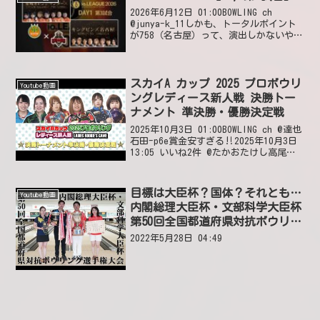
2026年6月12日 01:00BOWLING ch
@junya-k_11しかも、トータルポイント
が758（名古屋）って、演出しかないや
ん…(笑)2026年6月12日 05:59 いいね3
件 @右ききこんなのテレビ地上波ゴール
デンタイムに...
スカイA カップ 2025 プロボウリ
Youtube動画
ングレディース新人戦 決勝トー
ナメント 準決勝・優勝決定戦
2025年10月3日 01:00BOWLING ch @達也
石田-p6e賞金安すぎる‼️2025年10月3日
13:05 いいね2件 @たかおたけし高尾健
ちゃんネルだれが勝っても初優勝🎉2025
年10月3日 05:52 いいね2件 @tos...
目標は大臣杯？国体？それとも…
Youtube動画
内閣総理大臣杯・文部科学大臣杯
第50回全国都道府県対抗ボウリン
グ選手権大会
2022年5月28日 04:49