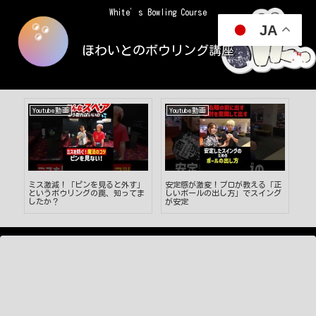
White’s Bowling Course
JA
ほわいとのボウリング講座
Youtube動画
Youtube動画
Yo
ラ
ミス激減！「ピンを見ると外す」
安定感が激変！プロが教える「正
初
び
というボウリングの罠、知ってま
しいボールの出し方」でスイング
ー
したか？
が安定