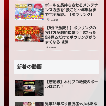
ボールを長持ちさせるメンテナ
ンス方法を1投ごと〜年単位ま
で完全解説。【ボウリング】
10 views
【5分で激変！】ボウリングの
投げ方が劇的に整う！#たった
5分見るだけでボウリングがう
まくなる #20
9 views
新着の動画
【感動級】木村プロ絶賛のボー
ルはこれ！
見事13年ぶり優勝👏✨小林あゆ