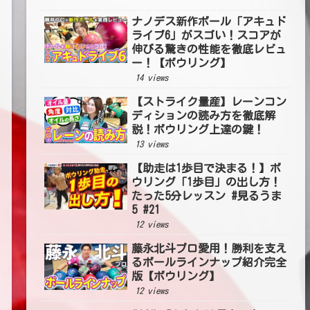
ナノデス新作ボール「アキュド
ライブ6」がスゴい！スコアが
伸びる驚きの性能を徹底レビュ
ー！【ボウリング】
14 views
【ストライク量産】レーンコン
ディションの読み方を徹底解
説！ボウリング上達の鍵！
13 views
【助走は1歩目で決まる！】ボ
ウリング「1歩目」の出し方！
たった5分レッスン #見るうま
5 #21
12 views
藤永北斗プロ愛用！勝利を支え
るボールラインナップ紹介完全
版【ボウリング】
12 views