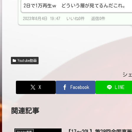
2日で1万再生ｗ どういう層が見てるんだこれ。
2023年6月4日 19:47 いいね0件 返信0件
Youtube動画
シ
X
Facebook
LINE
関連記事
【17～20L】第28回全
Youtube動画