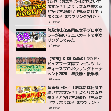
#新作【あなたは何歩で歩いて
ますか？】歩くリズムを整える
と投げ方激変⁉ #見るだけでう
まくなる #ボウリング投げ方
#54
11 views
普段地味な高回転女子プロボウ
ラーが白いミニスカートでボウ
リングしてみた
11 views
【2026】KISHIKAGAKU GROUP・
ピュアフーズ岸プレゼンツ レ
ディースプロボウリングトーナ
メント2026 準決勝・後半戦
10 views
音声修正版／【あなたは何歩で
歩いてますか？】歩くリズムを
整えると投げ方激変⁉ #見るだ
けでうまくなる #ボウリング
投げ方 #54
10 views