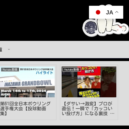
JA
覧
Youtube動画
Youtube動画
Y
第61回全日本ボウリング
【ダサい→激変】プロが
初
選手権大会【投球動画
直伝！一瞬で「カッコい
場
集】
い投げ方」になる裏技 #
ロ
ボウリング #見るうま
#shorts