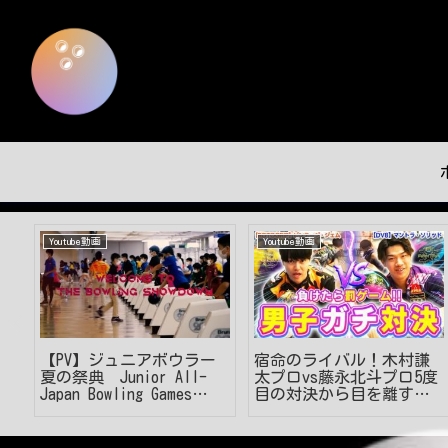
Youtube動画
Youtube動画
が
【PV】ジュニアボウラー
宿命のライバル！木村謙
で
夏の祭典 Junior All-
太プロvs藤永北斗プロ5度
底
Japan Bowling Games
目の対決から目を離す
2023Summer
な！【ボウリング】