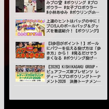
みプロ🏆 #ボウリング #プロ
ボウラー #女子プロボウラー
#小林あゆみ #ボウリングch
#BOWLING #jpba #shorts
上達のヒントはバッグの中に！
#short
プロ5人のボールバッグ＆グッ
ズを徹底紹介！【ボウリング】
【3歩目がポイント！】ボール
にパワーを伝える投げ方は「歩
き方」から！ #見るだけでう
まくなる #ボウリング投げ方
#55
【2026】KISHIKAGAKU GROUP・
ピュアフーズ岸プレゼンツ レ
ディースプロボウリングトーナ
メント2026 決勝トーナメント
１～2回戦