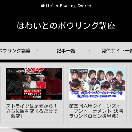
White’s Bowling Course
ほわいとのボウリング講座
ボウリング講座
記事一覧
関係サイト一
Youtube動画
Youtube動画
ストライクは足元から！
第29回六甲クイーンズオ
立ち位置を変えるだけで
ープントーナメント 決勝
「激変」
ラウンドロビン後半戦(7
～9G)