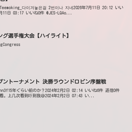
ch @Teemoking_다이겨놓은걸 2번이나 지네2026年7月11日 20:12 いい
11日 03:17 いいね0件 @JES-LQAo...
ング選手権大会【ハイライト】
gCongress
プントーナメント 決勝ラウンドロビン序盤戦
3wq4nn3f15年ぐらい前のか？2024年2月2日 02:14 いいね6件 返信0件
好看。上几次看到吓到我😅2024年2月2日 07:43 い...