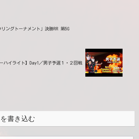
ウリングトーナメント」決勝RR 第5G
イリーハイライト】Day1／男子予選１・２回戦
トを書き込む