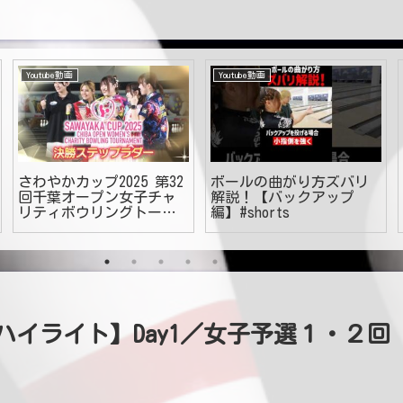
Youtube動画
Youtube動画
さわやかカップ2025 第32
ボールの曲がり方ズバリ
回千葉オープン女子チャ
解説！【バックアップ
リティボウリングトーナ
編】#shorts
メント 決勝ステップラダ
ー
リーハイライト】Day1／女子予選１・２回