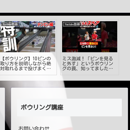
Youtube動画
Youtube動画
Y
【ボウリング】10ピンの
ミス激減！「ピンを見る
初
取り方を説明しながら絶
と外す」というボウリン
場
対取れるまで投げまくり
グの罠、知ってました
ロ
ます
か？
ボウリング講座
お問い合わせ