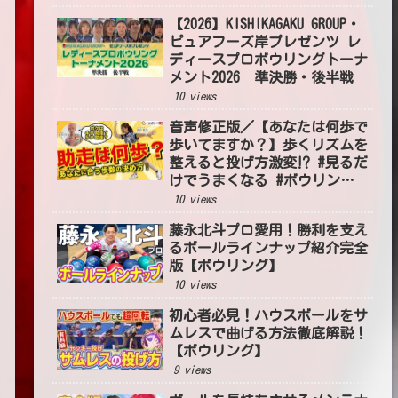
【2026】KISHIKAGAKU GROUP・
ピュアフーズ岸プレゼンツ レ
ディースプロボウリングトーナ
メント2026 準決勝・後半戦
10 views
音声修正版／【あなたは何歩で
歩いてますか？】歩くリズムを
整えると投げ方激変⁉ #見るだ
けでうまくなる #ボウリング
投げ方 #54
10 views
藤永北斗プロ愛用！勝利を支え
るボールラインナップ紹介完全
版【ボウリング】
10 views
初心者必見！ハウスボールをサ
ムレスで曲げる方法徹底解説！
【ボウリング】
9 views