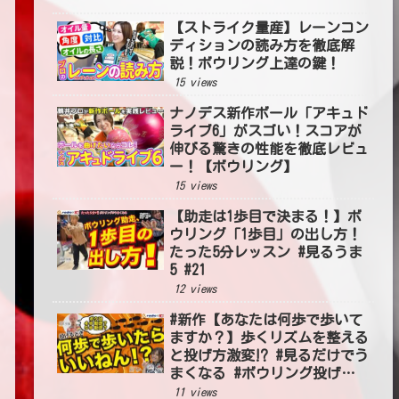
【ストライク量産】レーンコン
ディションの読み方を徹底解
説！ボウリング上達の鍵！
15 views
ナノデス新作ボール「アキュド
ライブ6」がスゴい！スコアが
伸びる驚きの性能を徹底レビュ
ー！【ボウリング】
15 views
【助走は1歩目で決まる！】ボ
ウリング「1歩目」の出し方！
たった5分レッスン #見るうま
5 #21
12 views
#新作【あなたは何歩で歩いて
ますか？】歩くリズムを整える
と投げ方激変⁉ #見るだけでう
まくなる #ボウリング投げ方
#54
11 views