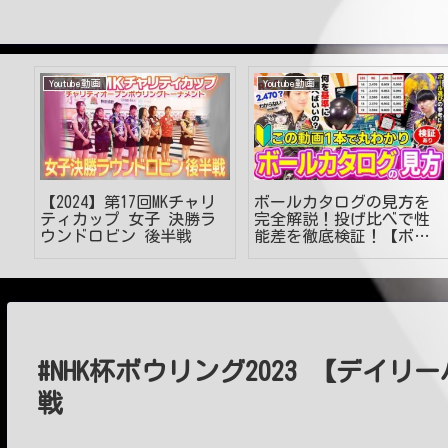
Youtube動画
Youtube動画
ア
【2024】第17回MKチャリ
ボールカタログの見方を
ティカップ 女子 決勝ラ
完全解説！投げ比べで性
き
ウンドロビン 後半戦
能差を徹底検証！【ボウ
！
リング】
#NHK杯ボウリング2023 【デイ
戦