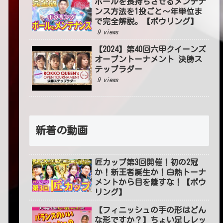
ボールを長持ちさせるメンテナ
ンス方法を1投ごと〜年単位ま
で完全解説。【ボウリング】
9 views
【2024】第40回六甲クイーンズ
オープントーナメント 決勝ス
テップラダー
9 views
新着の動画
匠カップ第3回開催！初の2冠
か！新王者誕生か！白熱トーナ
メントから目を離すな！【ボウ
リング】
【フィニッシュの手の形はどん
な形ですか？】ちょい足しレッ