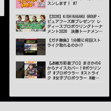
スンします！ #7
【2026】KISHIKAGAKU GROUP・
ピュアフーズ岸プレゼンツ レ
ディースプロボウリングトーナ
メント2026 決勝トーナメント
準決勝・優勝決定戦
【ガチ勝負】1分間に何回スト
ライク取れるのか!?
【🎳緒方彩音プロ】まさかのG
からナイスカバー！#ボウリン
グ #プロボウラー #ストライ
ク #女子プロボウラー #緒方
彩音 #볼링 #BOWLING #jpba
#shorts #short #ショート