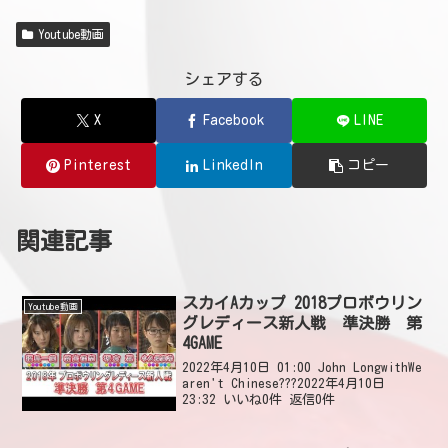
Youtube動画
シェアする
X
Facebook
LINE
Pinterest
LinkedIn
コピー
関連記事
スカイAカップ 2018プロボウリン
Youtube動画
グレディース新人戦 準決勝 第
4GAME
2022年4月10日 01:00 John LongwithWe
aren't Chinese???2022年4月10日
23:32 いいね0件 返信0件