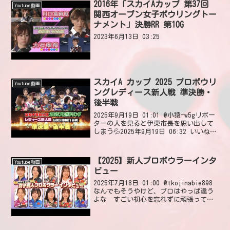
2016年「スカイAカップ 第37回
Youtube動画
関西オープン女子ボウリングトー
ナメント」決勝RR 第10G
2023年6月13日 03:25
スカイA カップ 2025 プロボウリ
Youtube動画
ングレディース新人戦 準決勝・
後半戦
2025年9月19日 01:01 @小猿-w5gリポー
ターの人を見ると伊東市長を思い出して
しまう💦2025年9月19日 06:32 いいね4
件 返信0件 @jeanmacdobeaAyane Ogata
the new female in ...
【2025】新人プロボウラーインタ
Youtube動画
ビュー
2025年7月18日 01:00 @tkojinabie898
なんでもそうやけど、プロはやっぱ違う
よな すごい初心を忘れずに頑張ってほ
しいです。2025年7月18日 04:56 いいね
4件 返信0件 @よよいちKE_GO萌さん可愛
いすぎます...