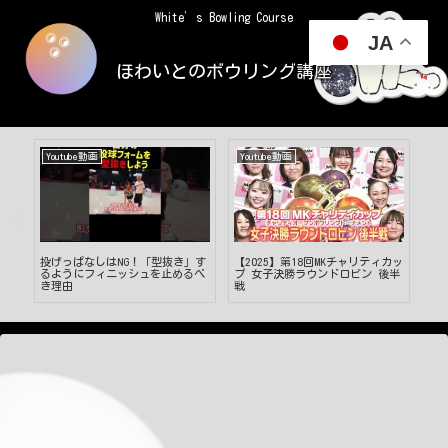
White’s Bowling Course
JA
ほわいとのボウリング講座
Youtube動画
Youtube動画
Yo
す
投げっぱなしはNG！「型抜き」す
【2025】第18回MKチャリティカッ
さわ
るようにフィニッシュを止めるべ
プ 女子決勝ラウンドロビン 後半
オ
き理由
戦
グ
ダ