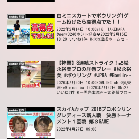
白ミニスカートでボウリング1ゲ
Youtube動画
ーム投げたら高得点でた！！
2022年2月14日 10:00MIKI TAKEHARA
@genw3246ホント好き❤️2022年2月15日
18:20 いいね1件 @小池達成ホームセン
ターでしかもヨーロピアンで一人て練習
したら、普通に出るスコアーですね、プ
ロなら20...
【神業】8連続ストライク！🎳松
Youtube動画
永裕美プロの圧巻プレー #松永裕
美 #ボウリング #JPBA #Bowling
#ストライク #ショート #shorts
2026年7月20日 10:00BOWLING ch @吳榮
#short #ボウリングch #strike
達-w9lnice ball2026年7月22日 05:27
いいね2件 @一男岩本流石…姫路麗プロ
と、女子トッププロの女王を争っている
松永裕美プロ!!Pリーグでも唯一の300ボ
ウ...
スカイAカップ 2018プロボウリン
Youtube動画
グレディース新人戦 決勝トーナ
メント１回戦 第３GAME
2022年4月27日 09:00