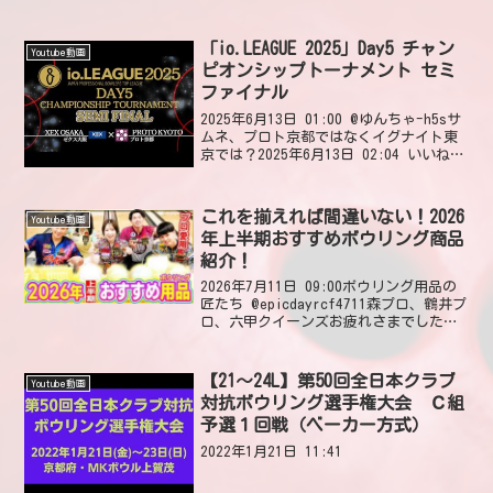
「io.LEAGUE 2025」Day5 チャン
Youtube動画
ピオンシップトーナメント セミ
ファイナル
2025年6月13日 01:00 @ゆんちゃ-h5sサ
ムネ、プロト京都ではなくイグナイト東
京では？2025年6月13日 02:04 いいね7
件 返信0件 @123kiddunfortunate for
Ignite Tokyo. That ...
これを揃えれば間違いない！2026
Youtube動画
年上半期おすすめボウリング商品
紹介！
2026年7月11日 09:00ボウリング用品の
匠たち @epicdayrcf4711森プロ、鶴井プ
ロ、六甲クイーンズお疲れさまでした🎳
また、僕は現在メズマライズを5球所有し
ていて、レイアウトと表面をバラバラに
分けて色々試してみます🎳202...
【21～24L】第50回全日本クラブ
Youtube動画
対抗ボウリング選手権大会 Ｃ組
予選１回戦（ベーカー方式）
2022年1月21日 11:41