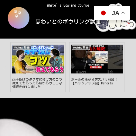
White’s Bowling Course
JA
ほわいとのボウリング講座
Youtube動画
Youtube動画
Yo
祭
両手投げのタクマに投げ方のコツ
ボールの曲がり方ズバリ解説！
目
g
教えてもらったら目からウロコな
【バックアップ編】#shorts
密
情報をGETしました