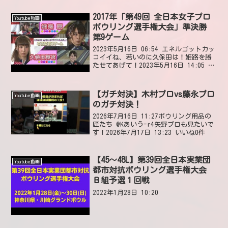
か勉強になりましたよー😃2022年10月11
日 13:1...
2017年「第49回 全日本女子プロ
Youtube動画
ボウリング選手権大会」準決勝
第9ゲーム
2023年5月16日 06:54 エネルゴットカッ
コイイね、若いのに久保田は！姫路を勝
たせてあげて！2023年5月16日 14:05 い
いね1件 返信0件 エネルゴット姫路くら
い副会長だからって、気にするな！久保
田‼️久保田、お前の方が実力...
【ガチ対決】木村プロvs藤永プロ
Youtube動画
のガチ対決！
2026年7月16日 11:27ボウリング用品の
匠たち @Kあいう-r4矢野プロも見たいで
す！2026年7月17日 13:23 いいね0件
【45～48L】第39回全日本実業団
Youtube動画
都市対抗ボウリング選手権大会
Ｂ組予選１回戦
2022年1月28日 10:20