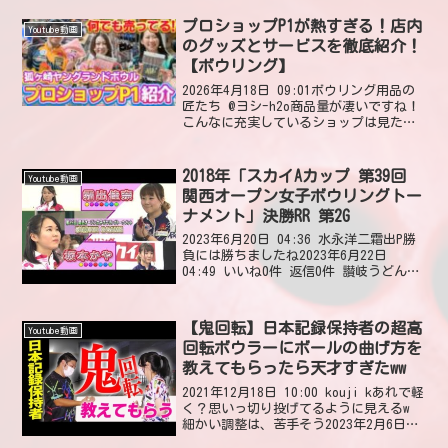
プロショップP1が熱すぎる！店内
Youtube動画
のグッズとサービスを徹底紹介！
【ボウリング】
2026年4月18日 09:01ボウリング用品の
匠たち @ヨシ-h2o商品量が凄いですね！
こんなに充実しているショップは見た事
ありません。益々、清水遠征したくなり
ました。現在、身体の故障で長い間投げ
ていませんが、早く投げたいとウズウズ
2018年「スカイAカップ 第39回
Youtube動画
してい...
関西オープン女子ボウリングトー
ナメント」決勝RR 第2G
2023年6月20日 04:36 水永洋二霜出P勝
負には勝ちましたね2023年6月22日
04:49 いいね0件 返信0件 讃岐うどん坂
本あや？かやね。かやプロのリリースの
瞬間の“ポン”て音好き😊2023年6月20
日 06:34 いいね0件...
【鬼回転】日本記録保持者の超高
Youtube動画
回転ボウラーにボールの曲げ方を
教えてもらったら天才すぎたww
2021年12月18日 10:00 kouji kあれで軽
く？思いっ切り投げてるように見えるw
細かい調整は、苦手そう2023年2月6日
12:41 いいね0件 返信0件 大城保明なん