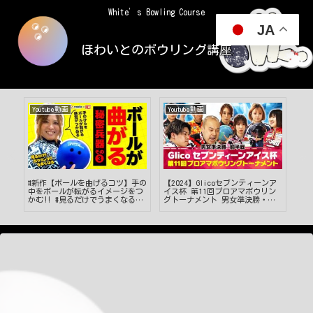
White’s Bowling Course
JA
ほわいとのボウリング講座
Youtube動画
Youtube動画
Yo
葉
#新作【ボールを曲げるコツ】手の
【2024】Glicoセブンティーンア
ミ
ン
中をボールが転がるイメージをつ
イス杯 第11回プロアマボウリン
と
ラ
かむ‼ #見るだけでうまくなる #
グトーナメント 男女準決勝・前
し
ボウリング投げ方 #49
半戦