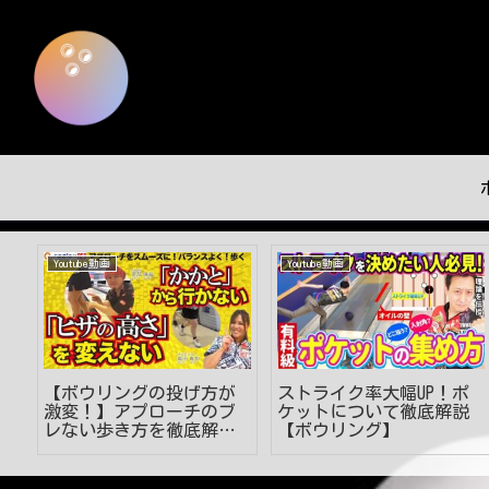
Youtube動画
Youtube動画
ご
【ボウリングの投げ方が
ストライク率大幅UP！ポ
激変！】アプローチのブ
ケットについて徹底解説
レない歩き方を徹底解
【ボウリング】
説！ #見るだけでうまく
なる #ボウリング投げ方
#53