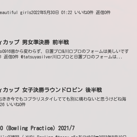
rBeautiful girls2022年5月30日 01:22 いいね0件 返信0件
ティカップ 男女準決勝 前半戦
kasaneko0916昔から変わらず、日置プロ&川口プロのフォームは美しいです
2件 返信0件 @tatsuyasilver川口プロと日置プロのフォームは...
リティカップ 女子決勝ラウンドロビン 後半戦
NG ch @右きき今でもコブラリスタイしてても別に構わないと思うけどね海
26 いいね0件
ling Practice）2021/7