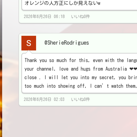
オレンジの人方正にしか見えないw
2026年6月26日 06:18 いいね0件
@SherieRodrigues
Thank you so much for this, even with the lang
your channel, love and hugs from Australia ❤❤
close . I will let you into my secret, you bri
too much into showing off, I can’t watch them
2026年6月26日 02:03 いいね0件