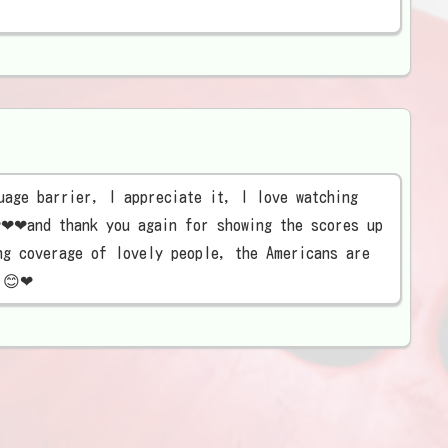
uage barrier, I appreciate it, I love watching
❤❤and thank you again for showing the scores up
ng coverage of lovely people, the Americans are
,😊❤