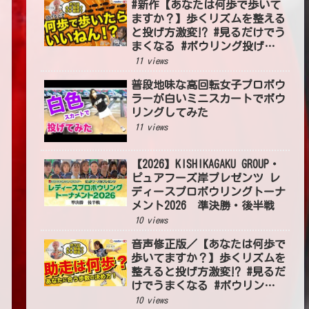
#新作【あなたは何歩で歩いて
ますか？】歩くリズムを整える
と投げ方激変⁉ #見るだけでう
まくなる #ボウリング投げ方
#54
11 views
普段地味な高回転女子プロボウ
ラーが白いミニスカートでボウ
リングしてみた
11 views
【2026】KISHIKAGAKU GROUP・
ピュアフーズ岸プレゼンツ レ
ディースプロボウリングトーナ
メント2026 準決勝・後半戦
10 views
音声修正版／【あなたは何歩で
歩いてますか？】歩くリズムを
整えると投げ方激変⁉ #見るだ
けでうまくなる #ボウリング
投げ方 #54
10 views