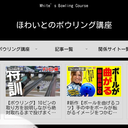
White’s Bowling Course
ほわいとのボウリング講座
ボウリング講座
記事一覧
関係サイト一
Youtube動画
Youtube動画
【ボウリング】10ピンの
#新作【ボールを曲げるコ
取り方を説明しながら絶
ツ】手の中をボールが転
対取れるまで投げまくり
がるイメージをつかむ‼
ます
#見るだけでうまくなる #
ボウリング投げ方 #49