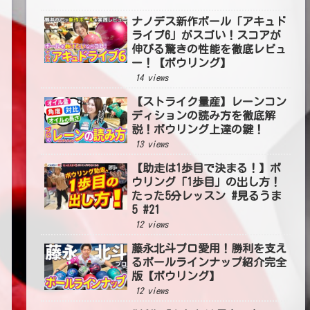
ナノデス新作ボール「アキュド
ライブ6」がスゴい！スコアが
伸びる驚きの性能を徹底レビュ
ー！【ボウリング】
14 views
【ストライク量産】レーンコン
ディションの読み方を徹底解
説！ボウリング上達の鍵！
13 views
【助走は1歩目で決まる！】ボ
ウリング「1歩目」の出し方！
たった5分レッスン #見るうま
5 #21
12 views
藤永北斗プロ愛用！勝利を支え
るボールラインナップ紹介完全
版【ボウリング】
12 views