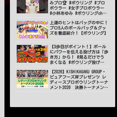
みプロ🏆 #ボウリング #プロ
ボウラー #女子プロボウラー
#小林あゆみ #ボウリングch
#BOWLING #jpba #shorts
上達のヒントはバッグの中に！
#short
プロ5人のボールバッグ＆グッ
ズを徹底紹介！【ボウリング】
【3歩目がポイント！】ボール
にパワーを伝える投げ方は「歩
き方」から！ #見るだけでう
まくなる #ボウリング投げ方
#55
【2026】KISHIKAGAKU GROUP・
ピュアフーズ岸プレゼンツ レ
ディースプロボウリングトーナ
メント2026 決勝トーナメント
１～2回戦