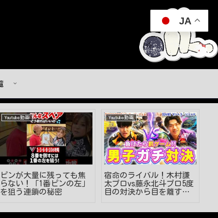
JA
覧
Youtube動画
Youtube動画
Y
ピンが大量に残っても焦
宿命のライバル！木村謙
左
らない！「1番ピンの左」
太プロvs藤永北斗プロ5度
「
を狙う連鎖の秘密
目の対決から目を離す
対
な！【ボウリング】