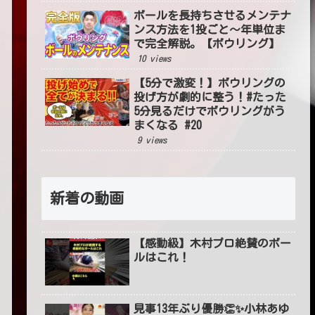
ボールを長持ちさせるメンテナ
ンス方法を1投ごと〜年単位ま
で完全解説。【ボウリング】
10 views
【5分で激変！】ボウリングの
投げ方が劇的に整う！#たった
5分見るだけでボウリングがう
まくなる #20
9 views
新着の動画
【感動級】木村プロ絶賛のボー
ルはこれ！
見事13年ぶり優勝👏✨小林あゆ