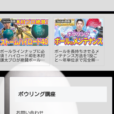
Youtube動画
Youtube動画
Y
ボールラインナップに必
ボールを長持ちさせるメ
両
須！ハイロード40を木村
ンテナンス方法を1投ご
方
謙太プロが絶賛ボールレ
と〜年単位まで完全解
ら
ビュー【ボウリング】
説。【ボウリング】
G
ボウリング講座
お問い合わせ