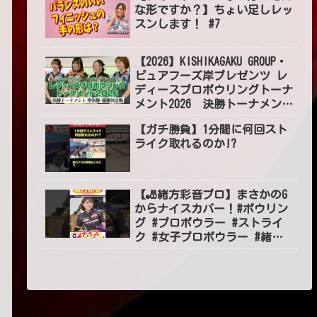
な形ですか？】ちょい足しレッ
スンします！ #7
【2026】KISHIKAGAKU GROUP・
ピュアフーズ岸プレゼンツ レ
ディースプロボウリングトーナ
メント2026 決勝トーナメント
準決勝・優勝決定戦
【ガチ勝負】1分間に何回スト
ライク取れるのか!?
【🎳緒方彩音プロ】まさかのG
からナイスカバー！#ボウリン
グ #プロボウラー #ストライ
ク #女子プロボウラー #緒方
彩音 #볼링 #BOWLING #jpba
#shorts #short #ショート