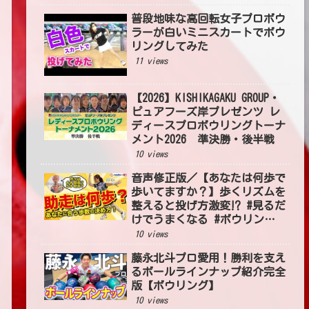
普段地味な高回転女子プロボウ
ラーが白いミニスカートでボウ
リングしてみた
11 views
【2026】KISHIKAGAKU GROUP・
ピュアフーズ岸プレゼンツ レ
ディースプロボウリングトーナ
メント2026 準決勝・後半戦
10 views
音声修正版／【あなたは何歩で
歩いてますか？】歩くリズムを
整えると投げ方激変⁉ #見るだ
けでうまくなる #ボウリング
投げ方 #54
10 views
藤永北斗プロ愛用！勝利を支え
るボールラインナップ紹介完全
版【ボウリング】
10 views