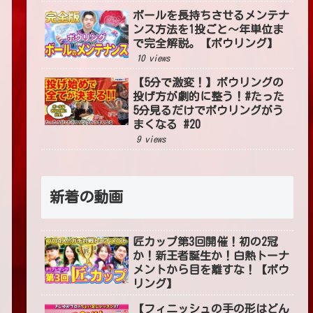
ボールを長持ちさせるメンテナ
ンス方法を1投ごと〜年単位ま
で完全解説。【ボウリング】
10 views
【5分で激変！】ボウリングの
投げ方が劇的に整う！#たった
5分見るだけでボウリングがう
まくなる #20
9 views
新着の動画
匠カップ第3回開催！初の2冠
か！新王者誕生か！白熱トーナ
メントから目を離すな！【ボウ
リング】
【フィニッシュの手の形はどん