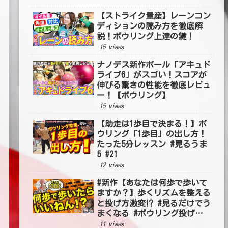
【ストライク量産】レーンコン
ディションの読み方を徹底解
説！ボウリング上達の鍵！
15 views
ナノデス新作ボール「アキュド
ライブ6」がスゴい！スコアが
伸びる驚きの性能を徹底レビュ
ー！【ボウリング】
15 views
【助走は1歩目で決まる！】ボ
ウリング「1歩目」の出し方！
たった5分レッスン #見るうま
5 #21
12 views
#新作【あなたは何歩で歩いて
ますか？】歩くリズムを整える
と投げ方激変⁉ #見るだけでう
まくなる #ボウリング投げ方
#54
11 views