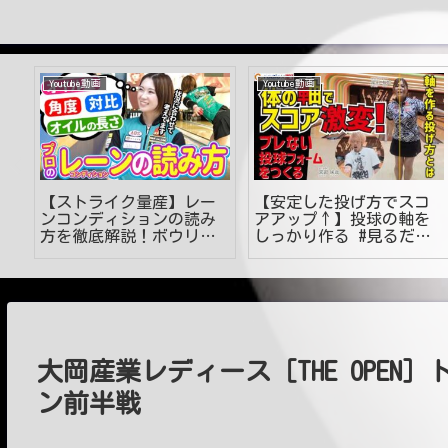
Youtube動画
Youtube動画
ク
【ストライク量産】レー
【安定した投げ方でスコ
ンコンディションの読み
アアップ↑】投球の軸を
方を徹底解説！ボウリン
しっかり作る #見るだけ
グ上達の鍵！
でうまくなる #ボウリン
グ投げ方 #初心者 #46
大岡産業レディース［THE OPEN］
ン前半戦