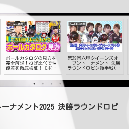
Youtube動画
Youtube動画
ボールカタログの見方を
第29回六甲クイーンズオ
完全解説！投げ比べで性
ープントーナメント 決勝
能差を徹底検証！【ボウ
ラウンドロビン後半戦(7
リング】
～9G)
トーナメント2025 決勝ラウンドロビ