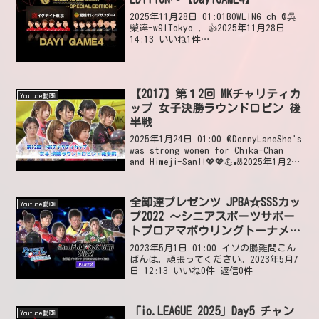
2025年11月28日 01:01BOWLING ch @吳
榮達-w9lTokyo , 👍2025年11月28日
14:13 いいね1件
@davidlarson8206This was fantastic!
I really admire...
【2017】第１2回 MKチャリティカ
Youtube動画
ップ 女子決勝ラウンドロビン 後
半戦
2025年1月24日 01:00 @DonnyLaneShe's
was strong women for Chika-Chan
and Himeji-San!!💖💖💪🎳2025年1月24
日 19:24 いいね2件 返信0件
@Rooste...
全卸連プレゼンツ JPBA☆SSSカッ
Youtube動画
プ2022 ～シニアスポーツサポー
トプロアマボウリングトーナメン
ト～PART2
2023年5月1日 01:00 イソの腸難問こん
ばんは。頑張ってください。2023年5月7
日 12:13 いいね0件 返信0件
「io.LEAGUE 2025」Day5 チャン
Youtube動画