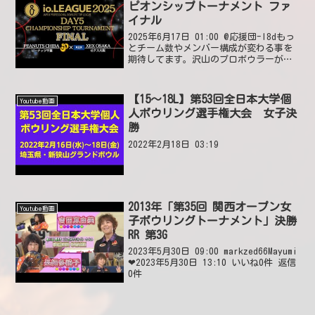
ピオンシップトーナメント ファ
イナル
2025年6月17日 01:00 @応援団-l8dもっ
とチーム数やメンバー構成が変わる事を
期待してます。沢山のプロボウラーがい
ますからね。2025年6月17日 04:59 いい
ね8件 返信0件 @かす-o4f3y毎回ピーナ
ッツマークしてる後...
【15～18L】第53回全日本大学個
Youtube動画
人ボウリング選手権大会 女子決
勝
2022年2月18日 03:19
2013年「第35回 関西オープン女
Youtube動画
子ボウリングトーナメント」決勝
RR 第3G
2023年5月30日 09:00 markzed66Mayumi
❤2023年5月30日 13:10 いいね0件 返信
0件