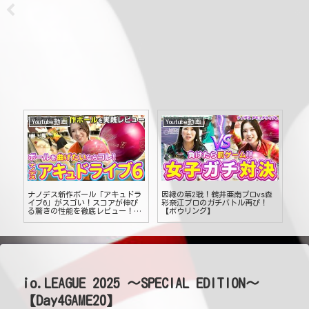
Youtube動画
Youtube動画
Yo
ナノデス新作ボール「アキュドラ
因縁の第2戦！鶴井亜南プロvs森
【
数
イブ6」がスゴい！スコアが伸び
彩奈江プロのガチバトル再び！
ィ
】
る驚きの性能を徹底レビュー！
【ボウリング】
ウ
【ボウリング】
io.LEAGUE 2025 ～SPECIAL EDITION～
【Day4GAME20】