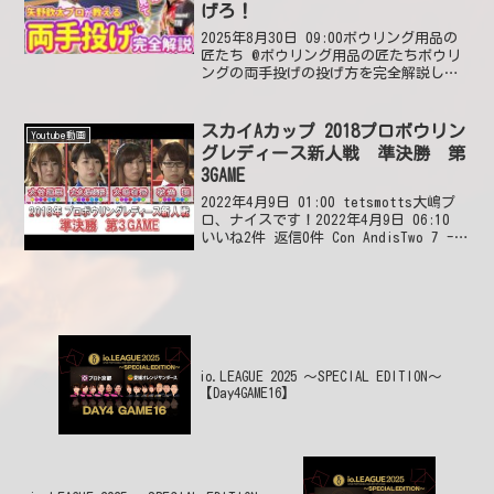
げろ！
2025年8月30日 09:00ボウリング用品の
匠たち @ボウリング用品の匠たちボウリ
ングの両手投げの投げ方を完全解説して
おります！参考になった方やご自身の投
げ方をお持ちの方はいいねやコメントで
教えてください😆2025年8月30日
スカイAカップ 2018プロボウリン
Youtube動画
09:3...
グレディース新人戦 準決勝 第
3GAME
2022年4月9日 01:00 tetsmotts大嶋プ
ロ、ナイスです！2022年4月9日 06:10
いいね2件 返信0件 Con AndisTwo 7 -
10 splits in the 1st Frame! 😮2022
年4月9日 1...
io.LEAGUE 2025 ～SPECIAL EDITION～
【Day4GAME16】