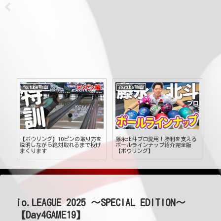
Youtube動画
Youtube動画
Yo
【ボウリング】10ピンの取り方を
藤永北斗プロ愛用！勝利を支える
【
げ
説明しながら絶対取れるまで投げ
ボールラインナップ紹介完全版
↑】
まくります
【ボウリング】
る
投げ
io.LEAGUE 2025 ～SPECIAL EDITION～
【Day4GAME19】