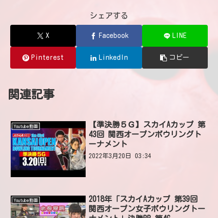
シェアする
X
Facebook
LINE
Pinterest
LinkedIn
コピー
関連記事
【準決勝５Ｇ】スカイAカップ 第
Youtube動画
43回 関西オープンボウリングト
ーナメント
2022年3月20日 03:34
2018年「スカイAカップ 第39回
Youtube動画
関西オープン女子ボウリングトー