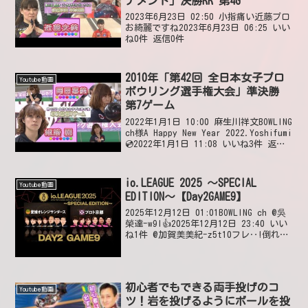
ナメント」決勝RR 第4G
2023年6月23日 02:50 小指痛い近藤プロ
お綺麗ですね2023年6月23日 06:25 いい
ね0件 返信0件
2010年「第42回 全日本女子プロ
Youtube動画
ボウリング選手権大会」準決勝
第7ゲーム
2022年1月1日 10:00 麻生川祥文BOWLING
ch様A Happy New Year 2022.Yoshifumi
💿2022年1月1日 11:08 いいね3件 返信0
件 五十嵐憲一名前はきちんと書いた方が
良いと思うけど。喜美 ☓...
io.LEAGUE 2025 ～SPECIAL
Youtube動画
EDITION～【Day2GAME9】
2025年12月12日 01:01BOWLING ch @吳
榮達-w9l👍2025年12月12日 23:40 いい
ね1件 @加賀美美紀-z5t10フレ‥!倒れな
い😅2025年12月12日 09:30 いいね0件
初心者でもできる両手投げのコ
Youtube動画
ツ！岩を投げるようにボールを投