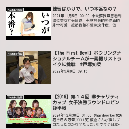
練習ばかりで、いつ本番なの？
Youtube動画
2021年11月5日 09:00 小蚊蘇我無意看到
這位美女打保齡球，有點誇張的動作真的
非常可愛，雖然我聽不懂妳說什麼，但是
看到可愛的妳~我就莫名的特別開心😊
2021年12月2日 15:17 いいね1件 返信0
件 星雲 葉私はあなたの大きなボ...
【The First Bowl】ボウリングナ
Youtube動画
ショナルチームが一発撮りストラ
イクに挑戦 #戸塚知菜
2022年5月9日 09:15
【2019】第１４回 MKチャリティ
Youtube動画
カップ 女子決勝ラウンドロビン
後半戦
2024年12月30日 01:00 @hardworker926
若き日の万音プロ(笑)板倉さんが推しプ
ロだったのかな？たった5年で今や日本女