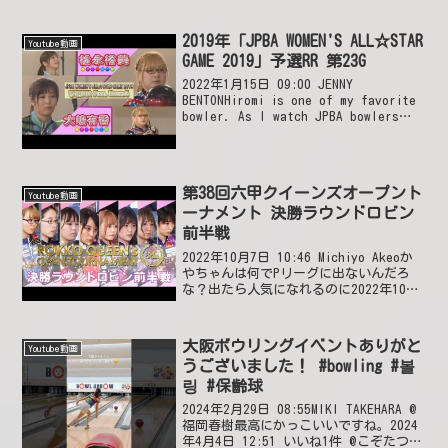
子プロのトップボウラーですもんね…凄
い👍️2024年12月30日 12:57 いいね2件
返信0件 ...
2019年「JPBA WOMEN'S ALL☆STAR
Youtube動画
GAME 2019」予選RR 第23G
2022年1月15日 09:00 JENNY
BENTONHiromi is one of my favorite
bowler. As I watch JPBA bowlers
they’re all excellent Why not ...
第38回六甲クイーンズオープント
Youtube動画
ーナメント 決勝ラウンドロビン
前半戦
2022年10月7日 10:46 Michiyo Akeoか
やちゃんは何でPリーグに出ないんだろ
な？出たら人気になれるのに2022年10月
7日 11:37 いいね4件 返信0件 박선곤스
트라이크를 치기위한 구의 자세는?팔로
슬루때 상채와...
大阪ボウリングイベントありがと
Youtube動画
うございました！ #bowling #볼
링 #保齡球
2024年2月29日 08:55MIKI TAKEHARA @
福岡春樹最高にかっこいいですね。2024
年4月4日 12:51 いいね1件 @こぞたつ最