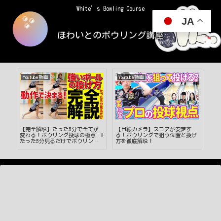
White’s Bowling Course
JA
ほわいとのボウリング講座
Youtube動画
Youtube動画
Yo
森
【完全解説】たった5分で全てが
【目線カメラ】スコアが安定す
io.
変わる！ボウリング投球の極意 #
る！ボウリングで狙う位置と投げ
EDI
たった5分見るだけでボウリング
方を徹底解説！
がうまくなる #切り抜き #19