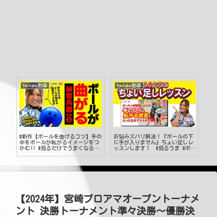
Youtube動画
Youtube動画
Yo
#新作【ボールを曲げるコツ】手の
お悩みズバリ解決！『ボールの下
20
数
中をボールが転がるイメージをつ
に手が入りません』ちょい足しレ
関
】
かむ‼ #見るだけでうまくなる #
ッスンします！ #見るうま #ボウ
ナメ
ボウリング投げ方 #49
リング
【2024年】宮崎プロアマオープントーナメ
ント 決勝トーナメント準々決勝～優勝決