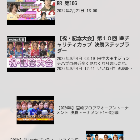
RR 第10G
2022年2月21日 13:00
【祝・記念大会】第１０回 MKチ
Youtube動画
ャリティカップ 決勝ステップラ
ダー
2022年9月4日 03:19 田中大田中ジョン
テハプロ最近全く見なくなりましたね。
2022年9月4日 12:41 いいね2件 返信0件
Douglas De GuzmanUrara is a
beast!!!! Been watching...
【2024年】宮崎プロアマオープントーナ
メント 決勝トーナメント1～3回戦