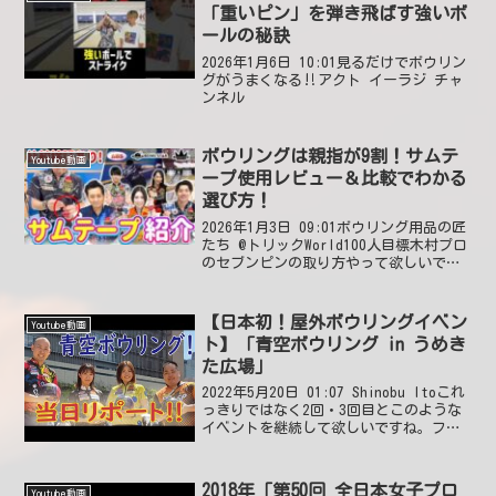
「重いピン」を弾き飛ばす強いボ
ールの秘訣
2026年1月6日 10:01見るだけでボウリン
グがうまくなる‼アクト イーラジ チャ
ンネル
ボウリングは親指が9割！サムテ
Youtube動画
ープ使用レビュー＆比較でわかる
選び方！
2026年1月3日 09:01ボウリング用品の匠
たち @トリックWorld100人目標木村プロ
のセブンピンの取り方やって欲しいです
🎉2026年1月6日 04:10 いいね1件 @野崎
友登サムレスですがサムテープ使ってみ
たいです、羨ましい20...
【日本初！屋外ボウリングイベン
Youtube動画
ト】「青空ボウリング in うめき
た広場」
2022年5月20日 01:07 Shinobu Itoこれ
っきりではなく2回・3回目とこのような
イベントを継続して欲しいですね。ファ
ンドに資金をご提供くださった皆様、用
具や機器を提供してくれた（株）スポル
ト様、駆け付けてくれた加藤祐哉プロ...
2018年「第50回 全日本女子プロ
Youtube動画