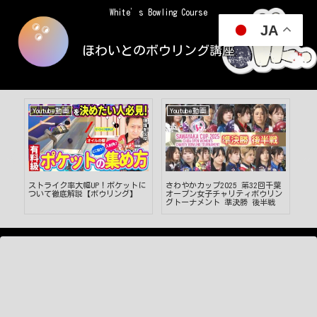
White’s Bowling Course
JA
ほわいとのボウリング講座
Youtube動画
Youtube動画
Yo
ラ
ストライク率大幅UP！ポケットに
さわやかカップ2025 第32回千葉
【
ン
ついて徹底解説【ボウリング】
オープン女子チャリティボウリン
ア
グトーナメント 準決勝 後半戦
底解説！ #
#ボ