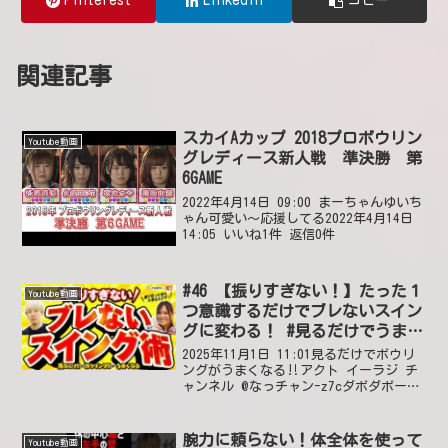
Pinterest
LinkedIn
コピー
関連記事
スカイAカップ 2018プロボウリン
Youtube動画
グレディース新人戦 準決勝 第
6GAME
2022年4月14日 09:00 まーちゃんゆいち
ゃん可愛い〜応援してる2022年4月14日
14:05 いいね1件 返信0件
#46 【振りすぎない！】たった１
Youtube動画
つ意識するだけでブレないスイン
グに変わる！ #見るだけでうまく
なる #ボウリング投げ方
2025年11月1日 11:01見るだけでボウリ
ングがうまくなる‼アクト イーラジ チ
ャンネル @なっチャン-z7cダボダボー👏
そろそろ、1ゲームスコアを付けて投げた
のを見たいかなー私も宮部君も頑張れ💪
2025年11月4日 03:34 いい...
腕力に頼らない！体全体を使って
Youtube動画