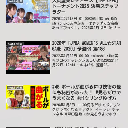
大岡産業レディース［THE OPEN］
Youtube動画
トーナメント2025 決勝ステップ
ラダー
2026年2月13日 01:00BOWLING ch @ぬ
shironukoあやふぁーはやっぱり安定感
あってぴっくり。2026年2月13日 04:37
いいね3件 @さらてん-w2hいつぞやのア
マ優勝決定戦の再来だな😊2026年2月13
日 ...
2020年「JPBA WOMEN'S ALL☆STAR
Youtube動画
GAME 2020」予選RR 第18G
2022年1月22日 09:00 takashi rika実
希プロのチャレンジ楽しいよね❗2022年1
月22日 12:44 いいね2件 返信0件
#48 ボールが曲がるには技術の他
Youtube動画
にも秘密があった！ #見るだけで
うまくなる #ボウリング投げ方
2026年1月3日 11:00見るだけでボウリン
グがうまくなる‼アクト イーラジ チャ
ンネル @戸田勝也-u6m見るうまでボウル
の指の力の配分と狙うとこにバキューン
を心がけたら7ヶ月ぶりのボウリングの2
ゲーム目に246がでました😮見るうま