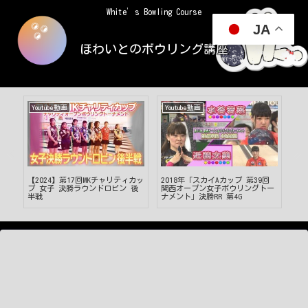
White’s Bowling Course
JA
ほわいとのボウリング講座
Youtube動画
Youtube動画
Yo
方を
【2024】第17回MKチャリティカッ
2018年「スカイAカップ 第39回
【
げ
プ 女子 決勝ラウンドロビン 後
関西オープン女子ボウリングトー
瞬
半戦
ナメント」決勝RR 第4G
裏技
#sh