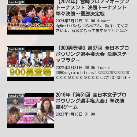
【2024年】宮崎プロアマオープン
Youtube動画
に...
トーナメント 決勝トーナメント
準々決勝～優勝決定戦
2024年7月12日 01:00 @user-
dg6mz1rt3zもう杉本さん、勘弁してくだ
さいよ。解説になってますか？2024年7月
12日 04:49 いいね3件 返信0件
@HyakuMusicOohbabyおめでとう🎉🎶✨😆
✨🎶🎉20...
【900男登場】第37回 全日本プロ
Youtube動画
ボウリング選手権大会 決勝ステ
ップラダー
2022年3月31日 06:05 Tianne
369Congratulations！👏👏👏💯👏👏👏💯
👏👏👏💯👏👏👏💯👏👏👏2022年3月31日
07:36 いいね1件 返信0件 佐々木正人素
晴らしい！2022年3月31日 12:16 い
い...
2019年「第51回 全日本女子プロ
Youtube動画
ボウリング選手権大会」準決勝
第4ゲーム
2023年1月10日 01:00