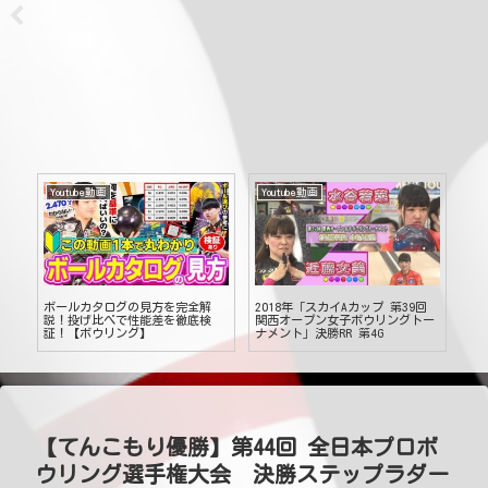
Youtube動画
Youtube動画
Yo
トに
ボールカタログの見方を完全解
2018年「スカイAカップ 第39回
初
説！投げ比べで性能差を徹底検
関西オープン女子ボウリングトー
ー
証！【ボウリング】
ナメント」決勝RR 第4G
【てんこもり優勝】第44回 全日本プロボ
ウリング選手権大会 決勝ステップラダー