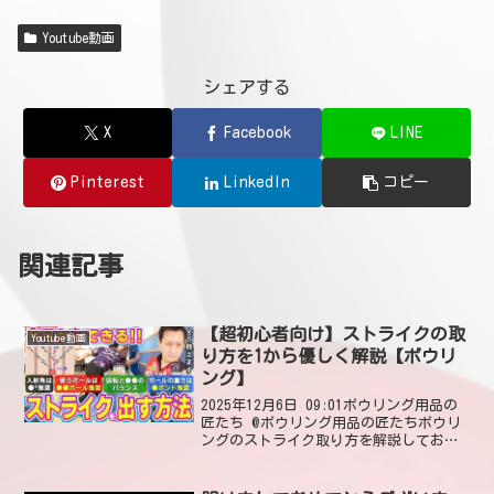
Youtube動画
シェアする
X
Facebook
LINE
Pinterest
LinkedIn
コピー
関連記事
【超初心者向け】ストライクの取
Youtube動画
り方を1から優しく解説【ボウリ
ング】
2025年12月6日 09:01ボウリング用品の
匠たち @ボウリング用品の匠たちボウリ
ングのストライク取り方を解説しており
ます！参考になった皆さんいいねやコメ
ントよろしくお願いいたします😆2025年
12月6日 14:18 いいね1件 @mr...