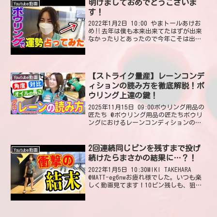
明けましておめでとうございま
Youtube動画
す！
2022年1月2日 10:00 やまトールあけお
め‼️去年は僕も本来出来てたはずが出来
なかったりとあったので今年こそは出来
る事はやっていきたいですね！2022年1月
2日 14:55 いいね1件 返信0件 大内朋哉
三貴プロあけおめこれからも応...
【ストライク量産】レーンコンデ
Youtube動画
ィションの読み方を徹底解説！ボ
ウリング上達の鍵！
2025年11月15日 09:00ボウリング用品の
匠たち @ボウリング用品の匠たちボウリ
ングにおけるレーンコンディションの読
み方を徹底解説しております！参考にな
った皆さんいいねやコメントで教えてく
ださい😆2025年11月16日 16:39 ...
2回連続同じピンを残すまで投げ
Youtube動画
続けたらまさかの結果に…？！
2022年1月5日 10:30MIKI TAKEHARA
@MATT-eg6nwお疲れ様でした。いつも楽
しく動画見てます！10ピン残しも、狙っ
て残すのは難しいのに、3番10番を連続っ
てめっちゃ凄い！奇跡って起こるのでは
無く奇跡は起こすんだと...