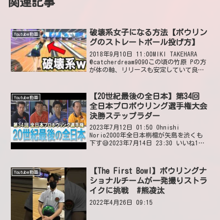
関連記事
破壊系女子になる方法【ボウリン
Youtube動画
グのストレートボール投げ方】
2018年9月10日 11:00MIKI TAKEHARA
@catcherdream9090この頃の竹原 Pの方
が体の軸、リリースも安定していて良か
った様に思います。ヘタなサムダウン
は、命取りでしたね。残念。これからの
復活、楽しみにしてい...
【20世紀最後の全日本】第34回
Youtube動画
全日本プロボウリング選手権大会
決勝ステップラダー
2023年7月12日 01:50 Ohnishi
Norio2000年全日本栴檀が矢島を渋くも
下す😅2023年7月14日 23:30 いいね1件
返信0件 ミックンマックン小山雅之プロ
と同じBOXで投げたことがあります😃
2023年7月15日...
【The First Bowl】ボウリングナ
Youtube動画
ショナルチームが一発撮りストラ
イクに挑戦 #熊凌汰
2022年4月26日 09:15