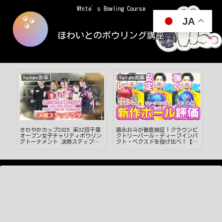
White’s Bowling Course
JA
ほわいとのボウリング講座
Youtube動画
Youtube動画
Yo
イ
さわやかカップ2025 第32回千葉
藤永北斗が徹底検証！クラウンビ
さわ
賛ボ
オープン女子チャリティボウリン
クトリーパール・ディープインパ
オ
グトーナメント 決勝ステップラ
クト・ベクスドを投げ比べ！【ボ
グ
ダー
ウリング】