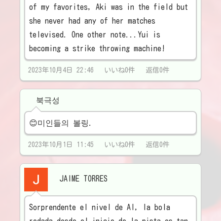
of my favorites, Aki was in the field but
she never had any of her matches
televised. One other note...Yui is
becoming a strike throwing machine!
2023年10月4日 22:46 いいね0件 返信0件
북극성
😊미인들의 볼링.
2023年10月1日 11:45 いいね0件 返信0件
JAIME TORRES
Sorprendente el nivel de AI, la bola