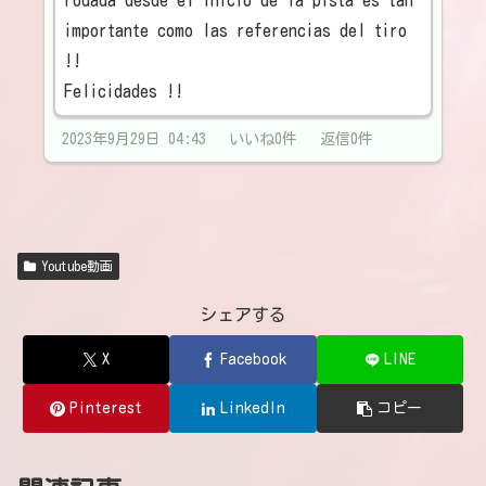
rodada desde el inicio de la pista es tan
importante como las referencias del tiro
!!
Felicidades !!
2023年9月29日 04:43 いいね0件 返信0件
Youtube動画
シェアする
X
Facebook
LINE
Pinterest
LinkedIn
コピー