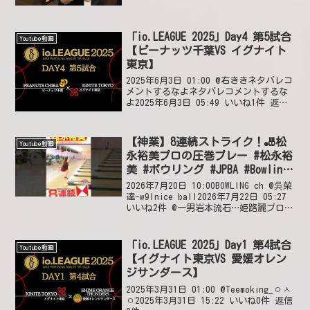
「io.LEAGUE 2025」Day4 第5試合
Youtube動画
【ピーナッツ千葉VS イグナイト
東京】
2025年6月3日 01:00 @右ききネタバレコ
メントするなよネタバレコメントするな
よ2025年6月3日 05:49 いいね1件 返信2
件 2件の返信を表示 @ラブコーヒーかや
ちゃんおめでとうございます🎉とか再生
した瞬間出てクソがぁっ！！...
【神業】8連続ストライク！🎳松
Youtube動画
永裕美プロの圧巻プレー #松永裕
美 #ボウリング #JPBA #Bowling
#ストライク #ショート #shorts
2026年7月20日 10:00BOWLING ch @吳榮
#short #ボウリングch #strike
達-w9lnice ball2026年7月22日 05:27
いいね2件 @一男岩本流石…姫路麗プロ
と、女子トッププロの女王を争っている
松永裕美プロ!!Pリーグでも唯一の300ボ
ウ...
「io.LEAGUE 2025」Day1 第4試合
Youtube動画
【イグナイト東京VS 愛媛オレン
ジサンダース】
2025年3月31日 01:00 @Teemoking_ㅇㅅ
ㅇ2025年3月31日 15:22 いいね0件 返信